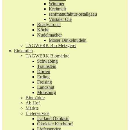
Wimmer
Kreitmair
senfmanufaktur-ostallgaeu
Vilstaler Öle
Ready-to-eat
Köche
Nudelmacher
Moser Dinkelnudeln
TAGWERK Bio Metzgerei
Einkaufen
TAGWERK Biomärkte
Schwabing
Traunstein
Dorfen
Erding
Freising
Landshut
Moosburg
Biomärkte
Ab Hof
Märkte
Lieferservice
Isarland Ökokiste
Ökokiste Kirchdorf
Lieferservice