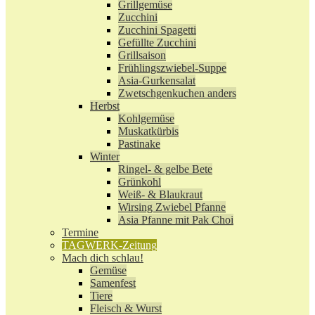
Grillgemüse
Zucchini
Zucchini Spagetti
Gefüllte Zucchini
Grillsaison
Frühlingszwiebel-Suppe
Asia-Gurkensalat
Zwetschgenkuchen anders
Herbst
Kohlgemüse
Muskatkürbis
Pastinake
Winter
Ringel- & gelbe Bete
Grünkohl
Weiß- & Blaukraut
Wirsing Zwiebel Pfanne
Asia Pfanne mit Pak Choi
Termine
TAGWERK-Zeitung
Mach dich schlau!
Gemüse
Samenfest
Tiere
Fleisch & Wurst