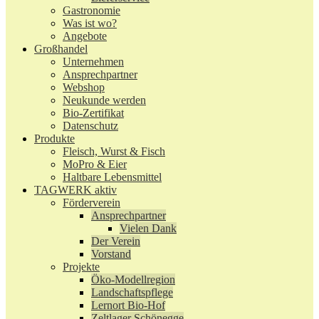
Gastronomie
Was ist wo?
Angebote
Großhandel
Unternehmen
Ansprechpartner
Webshop
Neukunde werden
Bio-Zertifikat
Datenschutz
Produkte
Fleisch, Wurst & Fisch
MoPro & Eier
Haltbare Lebensmittel
TAGWERK aktiv
Förderverein
Ansprechpartner
Vielen Dank
Der Verein
Vorstand
Projekte
Öko-Modellregion
Landschaftspflege
Lernort Bio-Hof
Zeltlager Schönegge