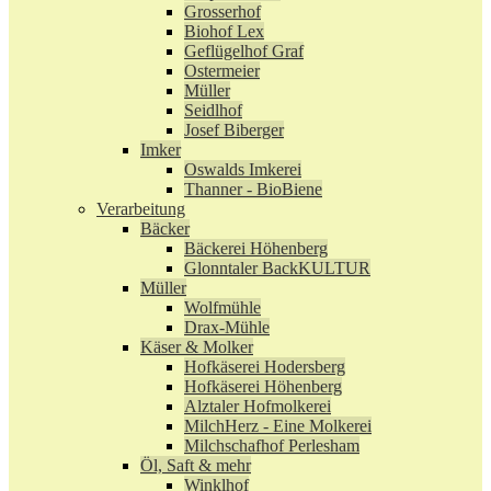
Grosserhof
Biohof Lex
Geflügelhof Graf
Ostermeier
Müller
Seidlhof
Josef Biberger
Imker
Oswalds Imkerei
Thanner - BioBiene
Verarbeitung
Bäcker
Bäckerei Höhenberg
Glonntaler BackKULTUR
Müller
Wolfmühle
Drax-Mühle
Käser & Molker
Hofkäserei Hodersberg
Hofkäserei Höhenberg
Alztaler Hofmolkerei
MilchHerz - Eine Molkerei
Milchschafhof Perlesham
Öl, Saft & mehr
Winklhof