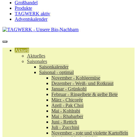
Großhandel
Produkte
TAGWERK aktiv
Adventskalender
Aktuell
Aktuelles
Saisonales
Saisonkalender
Saisonal - optimal
November - Kohlgemüse
Dezember - Weiß- und Rotkraut
Januar - Grünkohl
Februar - Ringelbete & gelbe Bete
März - Chicorée
April - Pak Choi
Mai - Kohlrabi
Mai - Rhabarber
Juni - Rettich
Juli - Zucchini
November - rote und violette Kartoffeln