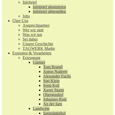
Infobrief
Infobrief abonnieren
Infobrief abbestellen
Jobs
Über Uns
Ansprechpartner
Wer wir sind
Was wir tun
Sei dabei
Unsere Geschichte
TAGWERK Marke
Erzeugen & Verarbeiten
Erzeugung
Gärtner
Toni Brandl
Anton Naderer
Alexander Fuchs
Sigi Klein
Sepp Keil
Xaver Sturm
Obergrashof
Johannes Rutz
An der Isen
Landwirte
Seepointerhof