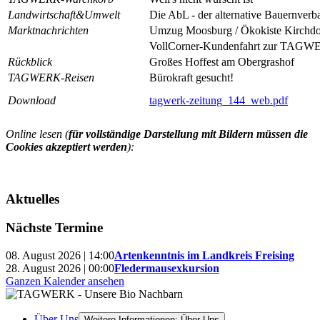
Landwirtschaft&Umwelt
Die AbL - der alternative Bauernverb
Marktnachrichten
Umzug Moosburg / Ökokiste Kirchd
VollCorner-Kundenfahrt zur TAGW
Rückblick
Großes Hoffest am Obergrashof
TAGWERK-Reisen
Bürokraft gesucht!
Download
tagwerk-zeitung_144_web.pdf
Online lesen (
für vollständige Darstellung mit Bildern müssen die
Cookies akzeptiert werden
):
Aktuelles
Nächste Termine
08. August 2026 | 14:00
Artenkenntnis im Landkreis Freising
28. August 2026 | 00:00
Fledermausexkursion
Ganzen Kalender ansehen
Über Uns
Weitere Informationen: Über Uns