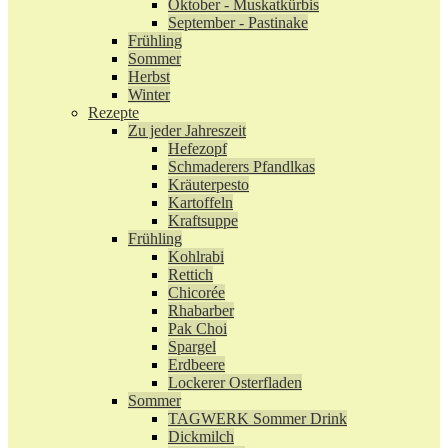
Oktober - Muskatkürbis
September - Pastinake
Frühling
Sommer
Herbst
Winter
Rezepte
Zu jeder Jahreszeit
Hefezopf
Schmaderers Pfandlkas
Kräuterpesto
Kartoffeln
Kraftsuppe
Frühling
Kohlrabi
Rettich
Chicorée
Rhabarber
Pak Choi
Spargel
Erdbeere
Lockerer Osterfladen
Sommer
TAGWERK Sommer Drink
Dickmilch