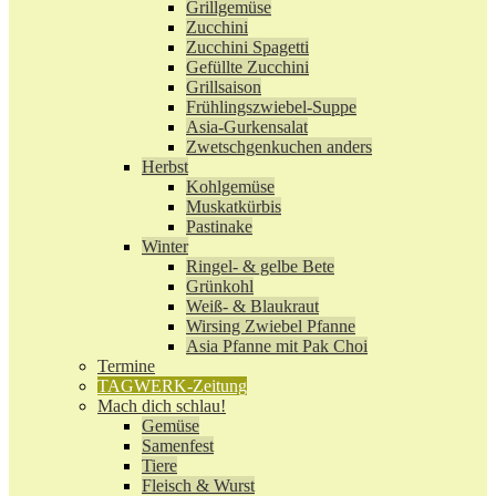
Grillgemüse
Zucchini
Zucchini Spagetti
Gefüllte Zucchini
Grillsaison
Frühlingszwiebel-Suppe
Asia-Gurkensalat
Zwetschgenkuchen anders
Herbst
Kohlgemüse
Muskatkürbis
Pastinake
Winter
Ringel- & gelbe Bete
Grünkohl
Weiß- & Blaukraut
Wirsing Zwiebel Pfanne
Asia Pfanne mit Pak Choi
Termine
TAGWERK-Zeitung
Mach dich schlau!
Gemüse
Samenfest
Tiere
Fleisch & Wurst