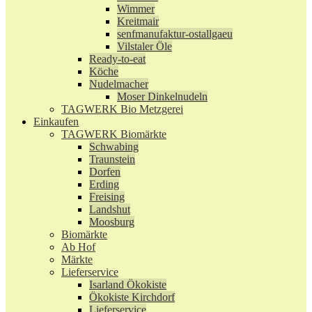
Wimmer
Kreitmair
senfmanufaktur-ostallgaeu
Vilstaler Öle
Ready-to-eat
Köche
Nudelmacher
Moser Dinkelnudeln
TAGWERK Bio Metzgerei
Einkaufen
TAGWERK Biomärkte
Schwabing
Traunstein
Dorfen
Erding
Freising
Landshut
Moosburg
Biomärkte
Ab Hof
Märkte
Lieferservice
Isarland Ökokiste
Ökokiste Kirchdorf
Lieferservice