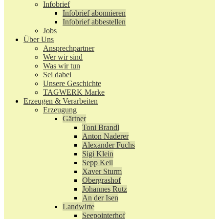
Infobrief
Infobrief abonnieren
Infobrief abbestellen
Jobs
Über Uns
Ansprechpartner
Wer wir sind
Was wir tun
Sei dabei
Unsere Geschichte
TAGWERK Marke
Erzeugen & Verarbeiten
Erzeugung
Gärtner
Toni Brandl
Anton Naderer
Alexander Fuchs
Sigi Klein
Sepp Keil
Xaver Sturm
Obergrashof
Johannes Rutz
An der Isen
Landwirte
Seepointerhof