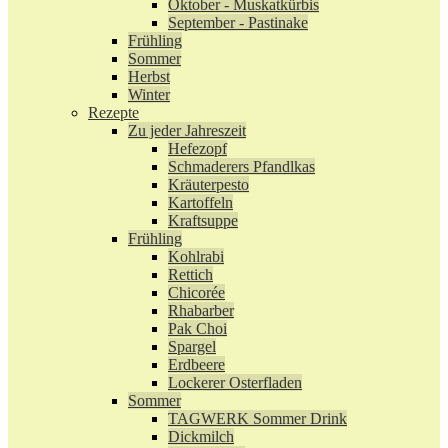
Oktober - Muskatkürbis
September - Pastinake
Frühling
Sommer
Herbst
Winter
Rezepte
Zu jeder Jahreszeit
Hefezopf
Schmaderers Pfandlkas
Kräuterpesto
Kartoffeln
Kraftsuppe
Frühling
Kohlrabi
Rettich
Chicorée
Rhabarber
Pak Choi
Spargel
Erdbeere
Lockerer Osterfladen
Sommer
TAGWERK Sommer Drink
Dickmilch