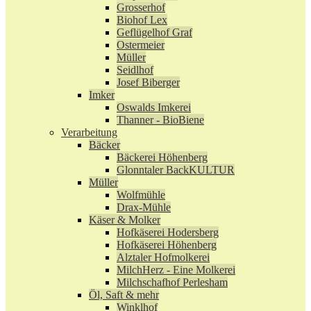
Grosserhof
Biohof Lex
Geflügelhof Graf
Ostermeier
Müller
Seidlhof
Josef Biberger
Imker
Oswalds Imkerei
Thanner - BioBiene
Verarbeitung
Bäcker
Bäckerei Höhenberg
Glonntaler BackKULTUR
Müller
Wolfmühle
Drax-Mühle
Käser & Molker
Hofkäserei Hodersberg
Hofkäserei Höhenberg
Alztaler Hofmolkerei
MilchHerz - Eine Molkerei
Milchschafhof Perlesham
Öl, Saft & mehr
Winklhof