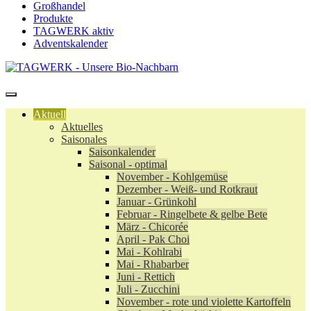
Großhandel
Produkte
TAGWERK aktiv
Adventskalender
Aktuell
Aktuelles
Saisonales
Saisonkalender
Saisonal - optimal
November - Kohlgemüse
Dezember - Weiß- und Rotkraut
Januar - Grünkohl
Februar - Ringelbete & gelbe Bete
März - Chicorée
April - Pak Choi
Mai - Kohlrabi
Mai - Rhabarber
Juni - Rettich
Juli - Zucchini
November - rote und violette Kartoffeln