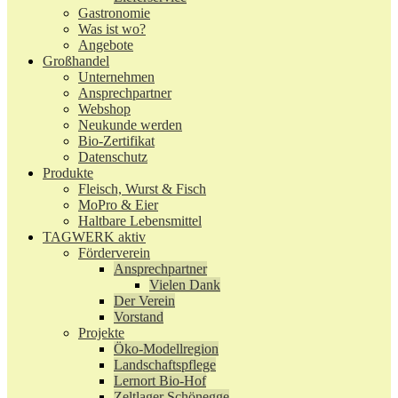
Gastronomie
Was ist wo?
Angebote
Großhandel
Unternehmen
Ansprechpartner
Webshop
Neukunde werden
Bio-Zertifikat
Datenschutz
Produkte
Fleisch, Wurst & Fisch
MoPro & Eier
Haltbare Lebensmittel
TAGWERK aktiv
Förderverein
Ansprechpartner
Vielen Dank
Der Verein
Vorstand
Projekte
Öko-Modellregion
Landschaftspflege
Lernort Bio-Hof
Zeltlager Schönegge