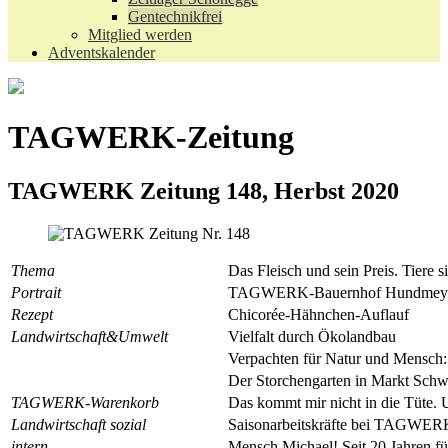
Gentechnikfrei
Mitglied werden
Adventskalender
TAGWERK-Zeitung
TAGWERK Zeitung 148, Herbst 2020
Thema
Das Fleisch und sein Preis. Tiere 
Portrait
TAGWERK-Bauernhof Hundmeyer
Rezept
Chicorée-Hähnchen-Auflauf
Landwirtschaft&Umwelt
Vielfalt durch Ökolandbau
Verpachten für Natur und Mensch:
Der Storchengarten in Markt Sch
TAGWERK-Warenkorb
Das kommt mir nicht in die Tüt
Landwirtschaft sozial
Saisonarbeitskräfte bei TAGWERK
intern
Mensch Michael! Seit 20 Jahren 