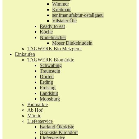
Wimmer
Kreitmair
senfmanufaktur-ostallgaeu
Vilstaler Öle
Ready-to-eat
Köche
Nudelmacher
Moser Dinkelnudeln
TAGWERK Bio Metzgerei
Einkaufen
TAGWERK Biomärkte
Schwabing
Traunstein
Dorfen
Erding
Freising
Landshut
Moosburg
Biomärkte
Ab Hof
Märkte
Lieferservice
Isarland Ökokiste
Ökokiste Kirchdorf
Lieferservice