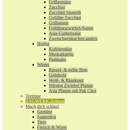
Grillgemüse
Zucchini
Zucchini Spagetti
Gefüllte Zucchini
Grillsaison
Frühlingszwiebel-Suppe
Asia-Gurkensalat
Zwetschgenkuchen anders
Herbst
Kohlgemüse
Muskatkürbis
Pastinake
Winter
Ringel- & gelbe Bete
Grünkohl
Weiß- & Blaukraut
Wirsing Zwiebel Pfanne
Asia Pfanne mit Pak Choi
Termine
TAGWERK-Zeitung
Mach dich schlau!
Gemüse
Samenfest
Tiere
Fleisch & Wurst