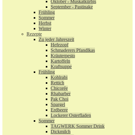
Oktober - Muskatkürbis
September - Pastinake
Frühling
Sommer
Herbst
Winter
Rezepte
Zu jeder Jahreszeit
Hefezopf
Schmaderers Pfandlkas
Kräuterpesto
Kartoffeln
Kraftsuppe
Frühling
Kohlrabi
Rettich
Chicorée
Rhabarber
Pak Choi
Spargel
Erdbeere
Lockerer Osterfladen
Sommer
TAGWERK Sommer Drink
Dickmilch