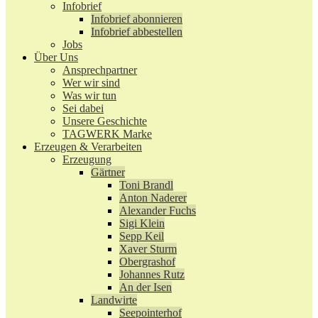
Infobrief
Infobrief abonnieren
Infobrief abbestellen
Jobs
Über Uns
Ansprechpartner
Wer wir sind
Was wir tun
Sei dabei
Unsere Geschichte
TAGWERK Marke
Erzeugen & Verarbeiten
Erzeugung
Gärtner
Toni Brandl
Anton Naderer
Alexander Fuchs
Sigi Klein
Sepp Keil
Xaver Sturm
Obergrashof
Johannes Rutz
An der Isen
Landwirte
Seepointerhof