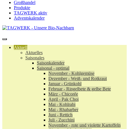
Großhandel
Produkte
TAGWERK aktiv
Adventskalender
Aktuell
Aktuelles
Saisonales
Saisonkalender
Saisonal - optimal
November - Kohlgemüse
Dezember - Weiß- und Rotkraut
Januar - Grünkohl
Februar - Ringelbete & gelbe Bete
März - Chicorée
April - Pak Choi
Mai - Kohlrabi
Mai - Rhabarber
Juni - Rettich
Juli - Zucchini
November - rote und violette Kartoffeln