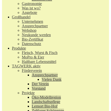
Gastronomie
Was ist wo?
Angebote
Großhandel
Unternehmen
Ansprechpartner
Webshop
Neukunde werden
Bio-Zertifikat
Datenschutz
Produkte
Fleisch, Wurst & Fisch
MoPro & Eier
Haltbare Lebensmittel
TAGWERK aktiv
Förderverein
Ansprechpartner
Vielen Dank
Der Verein
Vorstand
Projekte
Öko-Modellregion
Landschaftspflege
Lernort Bio-Hof
Zeltlager Schönegge