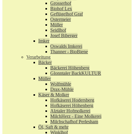
Grosserhof
Biohof Lex
Geflügelhof Graf
Ostermeier
Müller
Seidlhof
Josef Biberger
Imker
Oswalds Imkerei
Thanner - BioBiene
Verarbeitung
Bäcker
Bäckerei Höhenberg
Glonntaler BackKULTUR
Müller
Wolfmühle
Drax-Mühle
Käser & Molker
Hofkäserei Hodersberg
Hofkäserei Höhenberg
Alztaler Hofmolkerei
MilchHerz - Eine Molkerei
Milchschafhof Perlesham
Öl, Saft & mehr
Winklhof