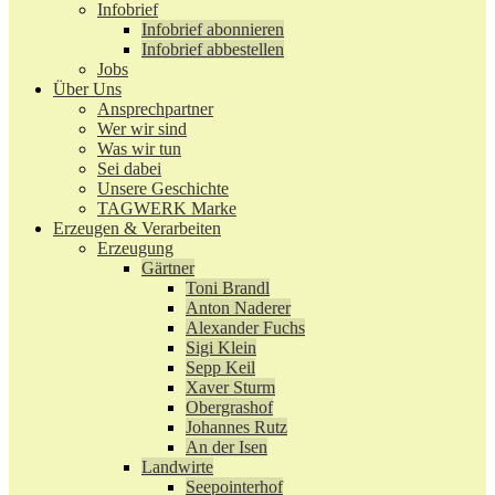
Infobrief
Infobrief abonnieren
Infobrief abbestellen
Jobs
Über Uns
Ansprechpartner
Wer wir sind
Was wir tun
Sei dabei
Unsere Geschichte
TAGWERK Marke
Erzeugen & Verarbeiten
Erzeugung
Gärtner
Toni Brandl
Anton Naderer
Alexander Fuchs
Sigi Klein
Sepp Keil
Xaver Sturm
Obergrashof
Johannes Rutz
An der Isen
Landwirte
Seepointerhof