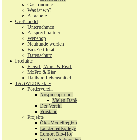
Gastronomie
Was ist wo?
Angebote
Großhandel
Unternehmen
Ansprechpartner
Webshop
Neukunde werden
Bio-Zertifikat
Datenschutz
Produkte
Fleisch, Wurst & Fisch
MoPro & Eier
Haltbare Lebensmittel
TAGWERK aktiv
Förderverein
Ansprechpartner
Vielen Dank
Der Verein
Vorstand
Projekte
Öko-Modellregion
Landschaftspflege
Lernort Bio-Hof
Zeltlager Schönegge