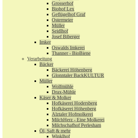
Grosserhof
Biohof Lex
Geflügelhof Graf
Ostermeier
Müller
Seidlhof
Josef Biberger
Imker
Oswalds Imkerei
Thanner - BioBiene
Verarbeitung
Bäcker
Bäckerei Höhenberg
Glonntaler BackKULTUR
Müller
Wolfmühle
Drax-Mühle
Käser & Molker
Hofkäserei Hodersberg
Hofkäserei Höhenberg
Alztaler Hofmolkerei
MilchHerz - Eine Molkerei
Milchschafhof Perlesham
Öl, Saft & mehr
Winklhof