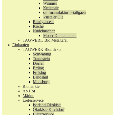
Wimmer
Kreitmair
senfmanufaktur-ostallgaeu
Vilstaler Öle
Ready-to-eat
Köche
Nudelmacher
Moser Dinkelnudeln
TAGWERK Bio Metzgerei
Einkaufen
TAGWERK Biomärkte
Schwabing
Traunstein
Dorfen
Erding
Freising
Landshut
Moosburg
Biomärkte
Ab Hof
Märkte
Lieferservice
Isarland Ökokiste
Ökokiste Kirchdorf
Lieferservice