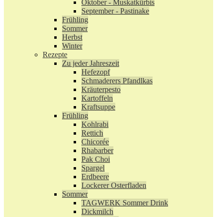
Oktober - Muskatkürbis
September - Pastinake
Frühling
Sommer
Herbst
Winter
Rezepte
Zu jeder Jahreszeit
Hefezopf
Schmaderers Pfandlkas
Kräuterpesto
Kartoffeln
Kraftsuppe
Frühling
Kohlrabi
Rettich
Chicorée
Rhabarber
Pak Choi
Spargel
Erdbeere
Lockerer Osterfladen
Sommer
TAGWERK Sommer Drink
Dickmilch