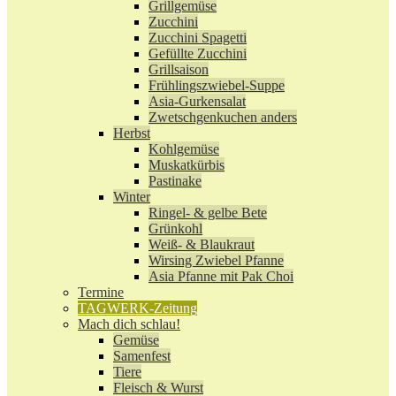
Grillgemüse
Zucchini
Zucchini Spagetti
Gefüllte Zucchini
Grillsaison
Frühlingszwiebel-Suppe
Asia-Gurkensalat
Zwetschgenkuchen anders
Herbst
Kohlgemüse
Muskatkürbis
Pastinake
Winter
Ringel- & gelbe Bete
Grünkohl
Weiß- & Blaukraut
Wirsing Zwiebel Pfanne
Asia Pfanne mit Pak Choi
Termine
TAGWERK-Zeitung
Mach dich schlau!
Gemüse
Samenfest
Tiere
Fleisch & Wurst