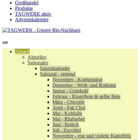
Großhandel
Produkte
TAGWERK aktiv
Adventskalender
Aktuell
Aktuelles
Saisonales
Saisonkalender
Saisonal - optimal
November - Kohlgemüse
Dezember - Weiß- und Rotkraut
Januar - Grünkohl
Februar - Ringelbete & gelbe Bete
März - Chicorée
April - Pak Choi
Mai - Kohlrabi
Mai - Rhabarber
Juni - Rettich
Juli - Zucchini
November - rote und violette Kartoffeln