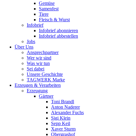
Gemüse
Samenfest
Tiere
Fleisch & Wurst
Infobrief
Infobrief abonnieren
Infobrief abbestellen
Jobs
Über Uns
Ansprechpartner
Wer wir sind
Was wir tun
Sei dabei
Unsere Geschichte
TAGWERK Marke
Erzeugen & Verarbeiten
Erzeugung
Gärtner
Toni Brandl
Anton Naderer
Alexander Fuchs
Sigi Klein
Sepp Keil
Xaver Sturm
Obergrashof