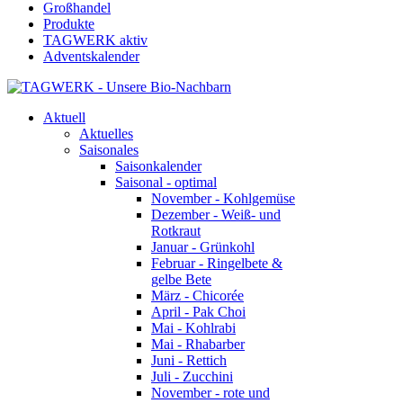
Großhandel
Produkte
TAGWERK aktiv
Adventskalender
Aktuell
Aktuelles
Saisonales
Saisonkalender
Saisonal - optimal
November - Kohlgemüse
Dezember - Weiß- und
Rotkraut
Januar - Grünkohl
Februar - Ringelbete &
gelbe Bete
März - Chicorée
April - Pak Choi
Mai - Kohlrabi
Mai - Rhabarber
Juni - Rettich
Juli - Zucchini
November - rote und