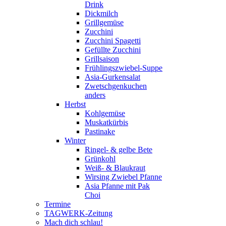
Drink
Dickmilch
Grillgemüse
Zucchini
Zucchini Spagetti
Gefüllte Zucchini
Grillsaison
Frühlingszwiebel-Suppe
Asia-Gurkensalat
Zwetschgenkuchen
anders
Herbst
Kohlgemüse
Muskatkürbis
Pastinake
Winter
Ringel- & gelbe Bete
Grünkohl
Weiß- & Blaukraut
Wirsing Zwiebel Pfanne
Asia Pfanne mit Pak
Choi
Termine
TAGWERK-Zeitung
Mach dich schlau!