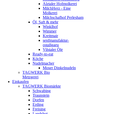
Alztaler Hofmolkerei
MilchHerz - Eine
Molkerei
Milchschafhof Perlesham
Öl, Saft & mehr
Winklhof
Wimmer
Kreitmair
senfmanufaktur-
ostallgaeu
Vilstaler Öle
Ready-to-eat
Köche
Nudelmacher
Moser Dinkelnudeln
TAGWERK Bio
Metzgerei
Einkaufen
TAGWERK Biomärkte
Schwabing
Traunstein
Dorfen
Erding
Freising
Landshut