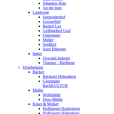
Johannes Rutz
An der Isen
Landwirte
Seepointerhof
Grosserhof
Biohof Lex
Geflügelhof Graf
Ostermeier
Müller
Seidlhof
Josef Biberger
Imker
Oswalds Imkerei
Thanner - BioBiene
Verarbeitung
Bäcker
Bäckerei Höhenberg
Glonntaler
BackKULTUR
Müller
Wolfmühle
Drax-Mühle
Käser & Molker
Hofkäserei Hodersberg
Hofkäserei Höhenberg