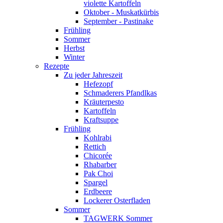
violette Kartoffeln
Oktober - Muskatkürbis
September - Pastinake
Frühling
Sommer
Herbst
Winter
Rezepte
Zu jeder Jahreszeit
Hefezopf
Schmaderers Pfandlkas
Kräuterpesto
Kartoffeln
Kraftsuppe
Frühling
Kohlrabi
Rettich
Chicorée
Rhabarber
Pak Choi
Spargel
Erdbeere
Lockerer Osterfladen
Sommer
TAGWERK Sommer