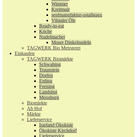
Wimmer
Kreitmair
senfmanufaktur-ostallgaeu
Vilstaler Öle
Ready-to-eat
Köche
Nudelmacher
Moser Dinkelnudeln
TAGWERK Bio Metzgerei
Einkaufen
TAGWERK Biomärkte
Schwabing
Traunstein
Dorfen
Erding
Freising
Landshut
Moosburg
Biomärkte
Ab Hof
Märkte
Lieferservice
Isarland Ökokiste
Ökokiste Kirchdorf
Lieferservice