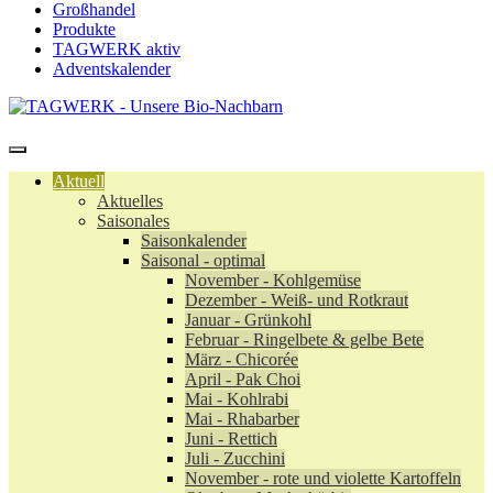
Großhandel
Produkte
TAGWERK aktiv
Adventskalender
Aktuell
Aktuelles
Saisonales
Saisonkalender
Saisonal - optimal
November - Kohlgemüse
Dezember - Weiß- und Rotkraut
Januar - Grünkohl
Februar - Ringelbete & gelbe Bete
März - Chicorée
April - Pak Choi
Mai - Kohlrabi
Mai - Rhabarber
Juni - Rettich
Juli - Zucchini
November - rote und violette Kartoffeln