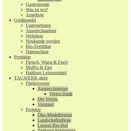
Gastronomie
Was ist wo?
Angebote
Großhandel
Unternehmen
Ansprechpartner
Webshop
Neukunde werden
Bio-Zertifikat
Datenschutz
Produkte
Fleisch, Wurst & Fisch
MoPro & Eier
Haltbare Lebensmittel
TAGWERK aktiv
Förderverein
Ansprechpartner
Vielen Dank
Der Verein
Vorstand
Projekte
Öko-Modellregion
Landschaftspflege
Lernort Bio-Hof
Zeltlager Schönegge