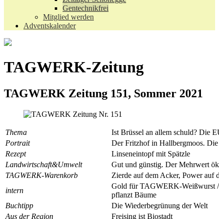
Gentechnikfrei
Mitglied werden
Adventskalender
TAGWERK-Zeitung
TAGWERK Zeitung 151, Sommer 2021
Thema
Ist Brüssel an allem schuld? Die E
Portrait
Der Fritzhof in Hallbergmoos. D
Rezept
Linseneintopf mit Spätzle
Landwirtschaft&Umwelt
Gut und günstig. Der Mehrwert öko
TAGWERK-Warenkorb
Zierde auf dem Acker, Power auf 
Gold für TAGWERK-Weißwurst / Flo
intern
pflanzt Bäume
Buchtipp
Die Wiederbegrünung der Welt
Aus der Region
Freising ist Biostadt