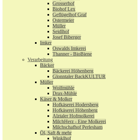
Grosserhof
Biohof Lex
Geflügelhof Graf
Ostermeier
Müller
Seidlhof
Josef Biberger
Imker
Oswalds Imkerei
Thanner - BioBiene
Verarbeitung
Bäcker
Bäckerei Höhenberg
Glonntaler BackKULTUR
Müller
Wolfmühle
Drax-Mühle
Käser & Molker
Hofkäserei Hodersberg
Hofkäserei Höhenberg
Alztaler Hofmolkerei
MilchHerz - Eine Molkerei
Milchschafhof Perlesham
Öl, Saft & mehr
Winklhof