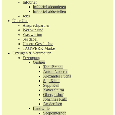
Infobrief
Infobrief abonnieren
Infobrief abbestellen
Jobs
Über Uns
Ansprechpartner
Wer wir sind
Was wir tun
Sei dabei
Unsere Geschichte
TAGWERK Marke
Erzeugen & Verarbeiten
Erzeugung
Gärtner
Toni Brandl
Anton Naderer
Alexander Fuchs
Sigi Klein
Sepp Keil
Xaver Sturm
Obergrashof
Johannes Rutz
An der Isen
Landwirte
Seepointerhof