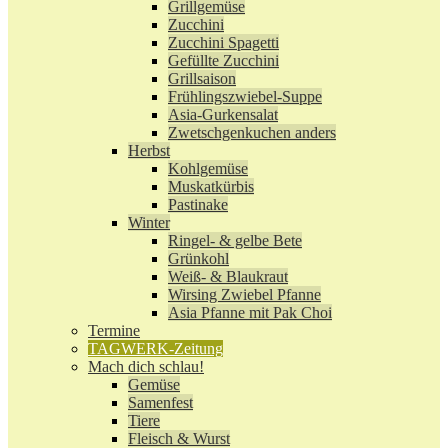
Grillgemüse
Zucchini
Zucchini Spagetti
Gefüllte Zucchini
Grillsaison
Frühlingszwiebel-Suppe
Asia-Gurkensalat
Zwetschgenkuchen anders
Herbst
Kohlgemüse
Muskatkürbis
Pastinake
Winter
Ringel- & gelbe Bete
Grünkohl
Weiß- & Blaukraut
Wirsing Zwiebel Pfanne
Asia Pfanne mit Pak Choi
Termine
TAGWERK-Zeitung
Mach dich schlau!
Gemüse
Samenfest
Tiere
Fleisch & Wurst