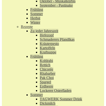
Oktober - Muskatkürbis
September - Pastinake
Frühling
Sommer
Herbst
Winter
Rezepte
Zu jeder Jahreszeit
Hefezopf
Schmaderers Pfandlkas
Kräuterpesto
Kartoffeln
Kraftsuppe
Frühling
Kohlrabi
Rettich
Chicorée
Rhabarber
Pak Choi
Spargel
Erdbeere
Lockerer Osterfladen
Sommer
TAGWERK Sommer Drink
Dickmilch