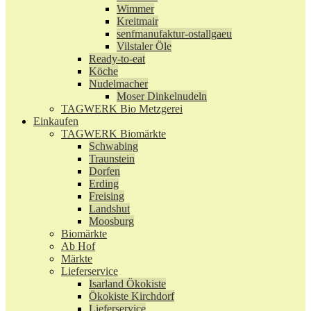
Wimmer
Kreitmair
senfmanufaktur-ostallgaeu
Vilstaler Öle
Ready-to-eat
Köche
Nudelmacher
Moser Dinkelnudeln
TAGWERK Bio Metzgerei
Einkaufen
TAGWERK Biomärkte
Schwabing
Traunstein
Dorfen
Erding
Freising
Landshut
Moosburg
Biomärkte
Ab Hof
Märkte
Lieferservice
Isarland Ökokiste
Ökokiste Kirchdorf
Lieferservice