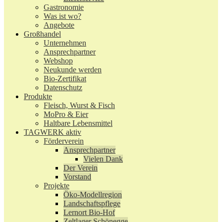
Gastronomie
Was ist wo?
Angebote
Großhandel
Unternehmen
Ansprechpartner
Webshop
Neukunde werden
Bio-Zertifikat
Datenschutz
Produkte
Fleisch, Wurst & Fisch
MoPro & Eier
Haltbare Lebensmittel
TAGWERK aktiv
Förderverein
Ansprechpartner
Vielen Dank
Der Verein
Vorstand
Projekte
Öko-Modellregion
Landschaftspflege
Lernort Bio-Hof
Zeltlager Schönegge