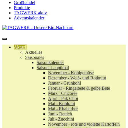
Großhandel
Produkte
TAGWERK aktiv
Adventskalender
Aktuell
Aktuelles
Saisonales
Saisonkalender
Saisonal - optimal
November - Kohlgemüse
Dezember - Weiß- und Rotkraut
Januar - Grünkohl
Februar - Ringelbete & gelbe Bete
März - Chicorée
April - Pak Choi
Mai - Kohlrabi
Mai - Rhabarber
Juni - Rettich
Juli - Zucchini
November - rote und violette Kartoffeln