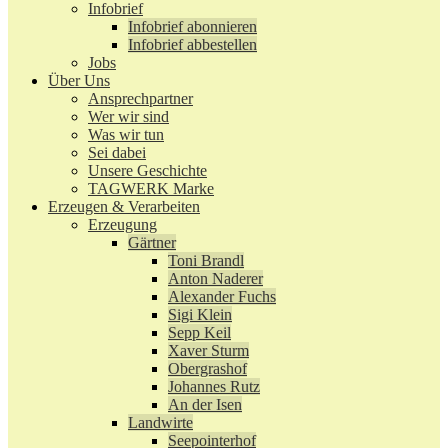
Infobrief
Infobrief abonnieren
Infobrief abbestellen
Jobs
Über Uns
Ansprechpartner
Wer wir sind
Was wir tun
Sei dabei
Unsere Geschichte
TAGWERK Marke
Erzeugen & Verarbeiten
Erzeugung
Gärtner
Toni Brandl
Anton Naderer
Alexander Fuchs
Sigi Klein
Sepp Keil
Xaver Sturm
Obergrashof
Johannes Rutz
An der Isen
Landwirte
Seepointerhof