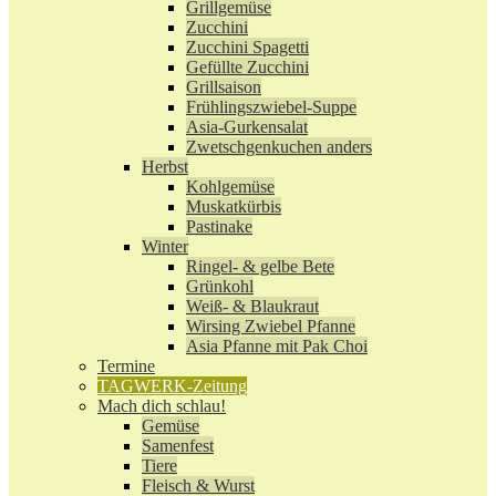
Grillgemüse
Zucchini
Zucchini Spagetti
Gefüllte Zucchini
Grillsaison
Frühlingszwiebel-Suppe
Asia-Gurkensalat
Zwetschgenkuchen anders
Herbst
Kohlgemüse
Muskatkürbis
Pastinake
Winter
Ringel- & gelbe Bete
Grünkohl
Weiß- & Blaukraut
Wirsing Zwiebel Pfanne
Asia Pfanne mit Pak Choi
Termine
TAGWERK-Zeitung
Mach dich schlau!
Gemüse
Samenfest
Tiere
Fleisch & Wurst