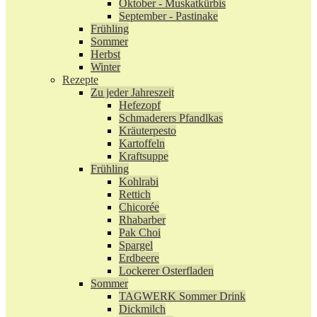
Oktober - Muskatkürbis
September - Pastinake
Frühling
Sommer
Herbst
Winter
Rezepte
Zu jeder Jahreszeit
Hefezopf
Schmaderers Pfandlkas
Kräuterpesto
Kartoffeln
Kraftsuppe
Frühling
Kohlrabi
Rettich
Chicorée
Rhabarber
Pak Choi
Spargel
Erdbeere
Lockerer Osterfladen
Sommer
TAGWERK Sommer Drink
Dickmilch