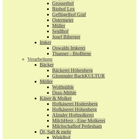
Grosserhof
Biohof Lex
Geflügelhof Graf
Ostermeier
Müller
Seidlhof
Josef Biberger
Imker
Oswalds Imkerei
Thanner - BioBiene
Verarbeitung
Bäcker
Bäckerei Höhenberg
Glonntaler BackKULTUR
Müller
Wolfmühle
Drax-Mühle
Käser & Molker
Hofkäserei Hodersberg
Hofkäserei Höhenberg
Alztaler Hofmolkerei
MilchHerz - Eine Molkerei
Milchschafhof Perlesham
Öl, Saft & mehr
Winklhof