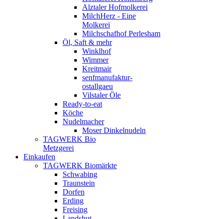
Alztaler Hofmolkerei
MilchHerz - Eine
Molkerei
Milchschafhof Perlesham
Öl, Saft & mehr
Winklhof
Wimmer
Kreitmair
senfmanufaktur-
ostallgaeu
Vilstaler Öle
Ready-to-eat
Köche
Nudelmacher
Moser Dinkelnudeln
TAGWERK Bio
Metzgerei
Einkaufen
TAGWERK Biomärkte
Schwabing
Traunstein
Dorfen
Erding
Freising
Landshut