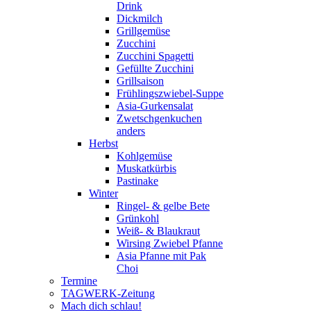
Drink
Dickmilch
Grillgemüse
Zucchini
Zucchini Spagetti
Gefüllte Zucchini
Grillsaison
Frühlingszwiebel-Suppe
Asia-Gurkensalat
Zwetschgenkuchen
anders
Herbst
Kohlgemüse
Muskatkürbis
Pastinake
Winter
Ringel- & gelbe Bete
Grünkohl
Weiß- & Blaukraut
Wirsing Zwiebel Pfanne
Asia Pfanne mit Pak
Choi
Termine
TAGWERK-Zeitung
Mach dich schlau!