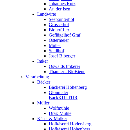
Johannes Rutz
An der Isen
Landwirte
Seepointerhof
Grosserhof
Biohof Lex
Geflügelhof Graf
Ostermeier
Müller
Seidlhof
Josef Biberger
Imker
Oswalds Imkerei
Thanner - BioBiene
Verarbeitung
Bäcker
Bäckerei Höhenberg
Glonntaler
BackKULTUR
Müller
Wolfmühle
Drax-Mühle
Käser & Molker
Hofkäserei Hodersberg
Hofkäserei Höhenberg