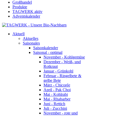
Großhandel
Produkte
TAGWERK aktiv
Adventskalender
Aktuell
Aktuelles
Saisonales
Saisonkalender
Saisonal - optimal
November - Kohlgemüse
Dezember - Weiß- und
Rotkraut
Januar - Grünkohl
Februar - Ringelbete &
gelbe Bete
März - Chicorée
April - Pak Choi
Mai - Kohlrabi
Mai - Rhabarber
Juni - Rettich
Juli - Zucchini
November - rote und