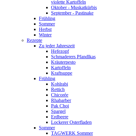
violette Kartoffeln
Oktober - Muskatkürbis
September - Pastinake
Frühling
Sommer
Herbst
Winter
Rezepte
Zu jeder Jahreszeit
Hefezopf
Schmaderers Pfandlkas
Kräuterpesto
Kartoffeln
Kraftsuppe
Frühling
Kohlrabi
Rettich
Chicorée
Rhabarber
Pak Choi
Spargel
Erdbeere
Lockerer Osterfladen
Sommer
TAGWERK Sommer