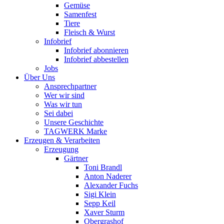
Gemüse
Samenfest
Tiere
Fleisch & Wurst
Infobrief
Infobrief abonnieren
Infobrief abbestellen
Jobs
Über Uns
Ansprechpartner
Wer wir sind
Was wir tun
Sei dabei
Unsere Geschichte
TAGWERK Marke
Erzeugen & Verarbeiten
Erzeugung
Gärtner
Toni Brandl
Anton Naderer
Alexander Fuchs
Sigi Klein
Sepp Keil
Xaver Sturm
Obergrashof