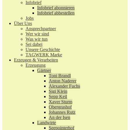
Infobrief
Infobrief abonnieren
Infobrief abbestellen
Jobs
Über Uns
Ansprechpartner
Wer wir sind
Was wir tun
Sei dabei
Unsere Geschichte
TAGWERK Marke
Erzeugen & Verarbeiten
Erzeugung
Gärtner
Toni Brandl
Anton Naderer
Alexander Fuchs
Sigi Klein
Sepp Keil
Xaver Sturm
Obergrashof
Johannes Rutz
An der Isen
Landwirte
Seepointerhof