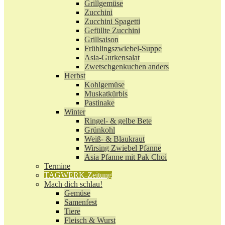
Grillgemüse
Zucchini
Zucchini Spagetti
Gefüllte Zucchini
Grillsaison
Frühlingszwiebel-Suppe
Asia-Gurkensalat
Zwetschgenkuchen anders
Herbst
Kohlgemüse
Muskatkürbis
Pastinake
Winter
Ringel- & gelbe Bete
Grünkohl
Weiß- & Blaukraut
Wirsing Zwiebel Pfanne
Asia Pfanne mit Pak Choi
Termine
TAGWERK-Zeitung
Mach dich schlau!
Gemüse
Samenfest
Tiere
Fleisch & Wurst