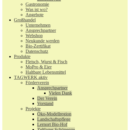
Gastronomie
Was ist wo?
Angebote
Großhandel
Unternehmen
Ansprechpartner
Webshop
Neukunde werden
Bio-Zertifikat
Datenschutz
Produkte
Fleisch, Wurst & Fisch
MoPro & Eier
Haltbare Lebensmittel
TAGWERK aktiv
Förderverein
Ansprechpartner
Vielen Dank
Der Verein
Vorstand
Projekte
Öko-Modellregion
Landschaftspflege
Lernort Bio-Hof
Zeltlager Schönegge