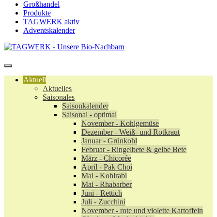
Großhandel
Produkte
TAGWERK aktiv
Adventskalender
Aktuell
Aktuelles
Saisonales
Saisonkalender
Saisonal - optimal
November - Kohlgemüse
Dezember - Weiß- und Rotkraut
Januar - Grünkohl
Februar - Ringelbete & gelbe Bete
März - Chicorée
April - Pak Choi
Mai - Kohlrabi
Mai - Rhabarber
Juni - Rettich
Juli - Zucchini
November - rote und violette Kartoffeln