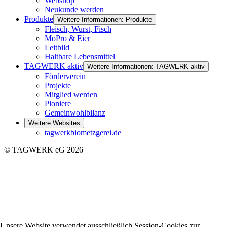
Webshop
Neukunde werden
Produkte
Weitere Informationen: Produkte
Fleisch, Wurst, Fisch
MoPro & Eier
Leitbild
Haltbare Lebensmittel
TAGWERK aktiv
Weitere Informationen: TAGWERK aktiv
Förderverein
Projekte
Mitglied werden
Pioniere
Gemeinwohlbilanz
Weitere Websites
tagwerkbiometzgerei.de
© TAGWERK eG 2026
Unsere Website verwendet ausschließlich Session-Cookies zur