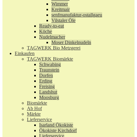
Wimmer
Kreitmair
senfmanufaktur-ostallgaeu
Vilstaler Öle
Ready-to-eat
Köche
Nudelmacher
Moser Dinkelnudeln
TAGWERK Bio Metzgerei
Einkaufen
TAGWERK Biomärkte
Schwabing
Traunstein
Dorfen
Erding
Freising
Landshut
Moosburg
Biomärkte
Ab Hof
Märkte
Lieferservice
Isarland Ökokiste
Ökokiste Kirchdorf
Lieferservice