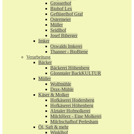
Grosserhof
Biohof Lex
Geflügelhof Graf
Ostermeier
Müller
Seidlhof
Josef Biberger
Imker
Oswalds Imkerei
Thanner - BioBiene
Verarbeitung
Bäcker
Bäckerei Höhenberg
Glonntaler BackKULTUR
Müller
Wolfmühle
Drax-Mühle
Käser & Molker
Hofkäserei Hodersberg
Hofkäserei Höhenberg
Alztaler Hofmolkerei
MilchHerz - Eine Molkerei
Milchschafhof Perlesham
Öl, Saft & mehr
Winklhof