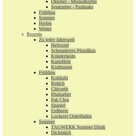
Oktober - Muskatkürbis
September - Pastinake
Frühling
Sommer
Herbst
Winter
Rezepte
Zu jeder Jahreszeit
Hefezopf
Schmaderers Pfandlkas
Kräuterpesto
Kartoffeln
Kraftsuppe
Frühling
Kohlrabi
Rettich
Chicorée
Rhabarber
Pak Choi
Spargel
Erdbeere
Lockerer Osterfladen
Sommer
TAGWERK Sommer Drink
Dickmilch