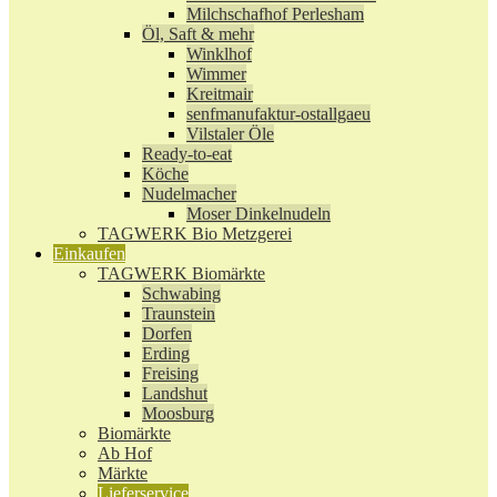
Milchschafhof Perlesham
Öl, Saft & mehr
Winklhof
Wimmer
Kreitmair
senfmanufaktur-ostallgaeu
Vilstaler Öle
Ready-to-eat
Köche
Nudelmacher
Moser Dinkelnudeln
TAGWERK Bio Metzgerei
Einkaufen
TAGWERK Biomärkte
Schwabing
Traunstein
Dorfen
Erding
Freising
Landshut
Moosburg
Biomärkte
Ab Hof
Märkte
Lieferservice