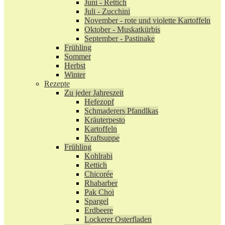
Juni - Rettich
Juli - Zucchini
November - rote und violette Kartoffeln
Oktober - Muskatkürbis
September - Pastinake
Frühling
Sommer
Herbst
Winter
Rezepte
Zu jeder Jahreszeit
Hefezopf
Schmaderers Pfandlkas
Kräuterpesto
Kartoffeln
Kraftsuppe
Frühling
Kohlrabi
Rettich
Chicorée
Rhabarber
Pak Choi
Spargel
Erdbeere
Lockerer Osterfladen