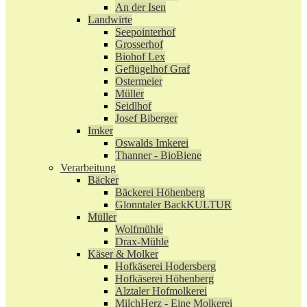
An der Isen
Landwirte
Seepointerhof
Grosserhof
Biohof Lex
Geflügelhof Graf
Ostermeier
Müller
Seidlhof
Josef Biberger
Imker
Oswalds Imkerei
Thanner - BioBiene
Verarbeitung
Bäcker
Bäckerei Höhenberg
Glonntaler BackKULTUR
Müller
Wolfmühle
Drax-Mühle
Käser & Molker
Hofkäserei Hodersberg
Hofkäserei Höhenberg
Alztaler Hofmolkerei
MilchHerz - Eine Molkerei