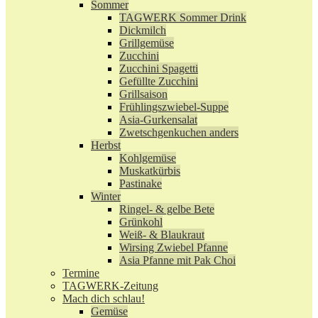
Sommer
TAGWERK Sommer Drink
Dickmilch
Grillgemüse
Zucchini
Zucchini Spagetti
Gefüllte Zucchini
Grillsaison
Frühlingszwiebel-Suppe
Asia-Gurkensalat
Zwetschgenkuchen anders
Herbst
Kohlgemüse
Muskatkürbis
Pastinake
Winter
Ringel- & gelbe Bete
Grünkohl
Weiß- & Blaukraut
Wirsing Zwiebel Pfanne
Asia Pfanne mit Pak Choi
Termine
TAGWERK-Zeitung
Mach dich schlau!
Gemüse