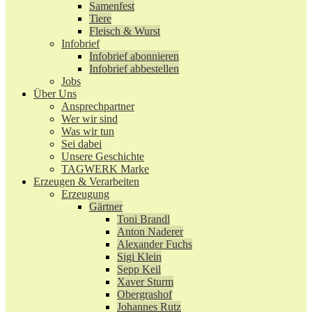
Samenfest
Tiere
Fleisch & Wurst
Infobrief
Infobrief abonnieren
Infobrief abbestellen
Jobs
Über Uns
Ansprechpartner
Wer wir sind
Was wir tun
Sei dabei
Unsere Geschichte
TAGWERK Marke
Erzeugen & Verarbeiten
Erzeugung
Gärtner
Toni Brandl
Anton Naderer
Alexander Fuchs
Sigi Klein
Sepp Keil
Xaver Sturm
Obergrashof
Johannes Rutz