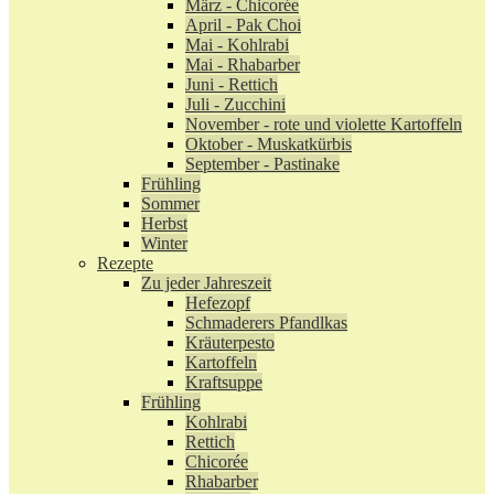
März - Chicorée
April - Pak Choi
Mai - Kohlrabi
Mai - Rhabarber
Juni - Rettich
Juli - Zucchini
November - rote und violette Kartoffeln
Oktober - Muskatkürbis
September - Pastinake
Frühling
Sommer
Herbst
Winter
Rezepte
Zu jeder Jahreszeit
Hefezopf
Schmaderers Pfandlkas
Kräuterpesto
Kartoffeln
Kraftsuppe
Frühling
Kohlrabi
Rettich
Chicorée
Rhabarber