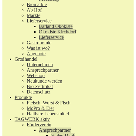
Biomärkte
Ab Hof
Märkte
Lieferservice
Isarland Ökokiste
Ökokiste Kirchdorf
Lieferservice
Gastronomie
Was ist wo?
Angebote
Großhandel
Unternehmen
Ansprechpartner
Webshop
Neukunde werden
Bio-Zertifikat
Datenschutz
Produkte
Fleisch, Wurst & Fisch
MoPro & Eier
Haltbare Lebensmittel
TAGWERK aktiv
Förderverein
Ansprechpartner
Vielen Dank