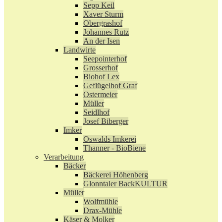
Sepp Keil
Xaver Sturm
Obergrashof
Johannes Rutz
An der Isen
Landwirte
Seepointerhof
Grosserhof
Biohof Lex
Geflügelhof Graf
Ostermeier
Müller
Seidlhof
Josef Biberger
Imker
Oswalds Imkerei
Thanner - BioBiene
Verarbeitung
Bäcker
Bäckerei Höhenberg
Glonntaler BackKULTUR
Müller
Wolfmühle
Drax-Mühle
Käser & Molker