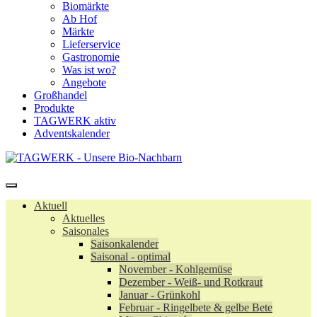
Biomärkte
Ab Hof
Märkte
Lieferservice
Gastronomie
Was ist wo?
Angebote
Großhandel
Produkte
TAGWERK aktiv
Adventskalender
Aktuell
Aktuelles
Saisonales
Saisonkalender
Saisonal - optimal
November - Kohlgemüse
Dezember - Weiß- und Rotkraut
Januar - Grünkohl
Februar - Ringelbete & gelbe Bete