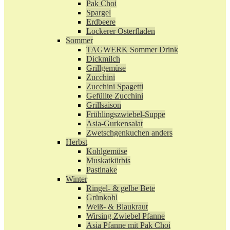
Pak Choi
Spargel
Erdbeere
Lockerer Osterfladen
Sommer
TAGWERK Sommer Drink
Dickmilch
Grillgemüse
Zucchini
Zucchini Spagetti
Gefüllte Zucchini
Grillsaison
Frühlingszwiebel-Suppe
Asia-Gurkensalat
Zwetschgenkuchen anders
Herbst
Kohlgemüse
Muskatkürbis
Pastinake
Winter
Ringel- & gelbe Bete
Grünkohl
Weiß- & Blaukraut
Wirsing Zwiebel Pfanne
Asia Pfanne mit Pak Choi