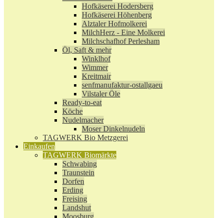
Hofkäserei Hodersberg
Hofkäserei Höhenberg
Alztaler Hofmolkerei
MilchHerz - Eine Molkerei
Milchschafhof Perlesham
Öl, Saft & mehr
Winklhof
Wimmer
Kreitmair
senfmanufaktur-ostallgaeu
Vilstaler Öle
Ready-to-eat
Köche
Nudelmacher
Moser Dinkelnudeln
TAGWERK Bio Metzgerei
Einkaufen
TAGWERK Biomärkte
Schwabing
Traunstein
Dorfen
Erding
Freising
Landshut
Moosburg