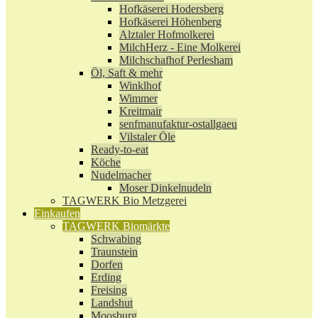
Hofkäserei Hodersberg
Hofkäserei Höhenberg
Alztaler Hofmolkerei
MilchHerz - Eine Molkerei
Milchschafhof Perlesham
Öl, Saft & mehr
Winklhof
Wimmer
Kreitmair
senfmanufaktur-ostallgaeu
Vilstaler Öle
Ready-to-eat
Köche
Nudelmacher
Moser Dinkelnudeln
TAGWERK Bio Metzgerei
Einkaufen
TAGWERK Biomärkte
Schwabing
Traunstein
Dorfen
Erding
Freising
Landshut
Moosburg