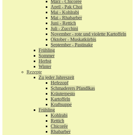
März - Chicorée
April - Pak Choi
Mai - Kohlrabi
Mai - Rhabarber
Juni - Rettich
Juli - Zucchini
November - rote und violette Kartoffeln
Oktober - Muskatkürbis
September - Pastinake
Frühling
Sommer
Herbst
Winter
Rezepte
Zu jeder Jahreszeit
Hefezopf
Schmaderers Pfandlkas
Kräuterpesto
Kartoffeln
Kraftsuppe
Frühling
Kohlrabi
Rettich
Chicorée
Rhabarber