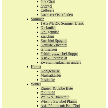
Pak Choi
Spargel
Erdbeere
Lockerer Osterfladen
Sommer
TAGWERK Sommer Drink
Dickmilch
Grillgemüse
Zucchini
Zucchini Spagetti
Gefüllte Zucchini
Grillsaison
Frühlingszwiebel-Suppe
Asia-Gurkensalat
Zwetschgenkuchen anders
Herbst
Kohlgemüse
Muskatkürbis
Pastinake
Winter
Ringel- & gelbe Bete
Grünkohl
Weiß- & Blaukraut
Wirsing Zwiebel Pfanne
Asia Pfanne mit Pak Choi