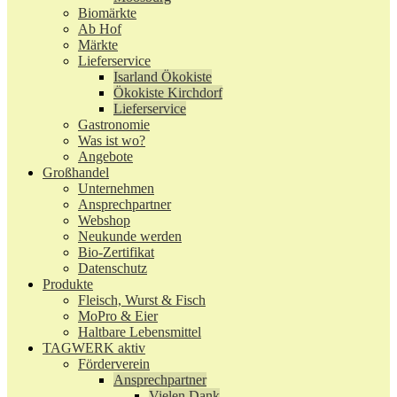
Biomärkte
Ab Hof
Märkte
Lieferservice
Isarland Ökokiste
Ökokiste Kirchdorf
Lieferservice
Gastronomie
Was ist wo?
Angebote
Großhandel
Unternehmen
Ansprechpartner
Webshop
Neukunde werden
Bio-Zertifikat
Datenschutz
Produkte
Fleisch, Wurst & Fisch
MoPro & Eier
Haltbare Lebensmittel
TAGWERK aktiv
Förderverein
Ansprechpartner
Vielen Dank