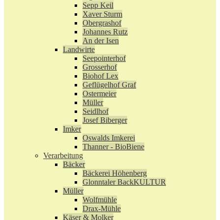
Sepp Keil
Xaver Sturm
Obergrashof
Johannes Rutz
An der Isen
Landwirte
Seepointerhof
Grosserhof
Biohof Lex
Geflügelhof Graf
Ostermeier
Müller
Seidlhof
Josef Biberger
Imker
Oswalds Imkerei
Thanner - BioBiene
Verarbeitung
Bäcker
Bäckerei Höhenberg
Glonntaler BackKULTUR
Müller
Wolfmühle
Drax-Mühle
Käser & Molker