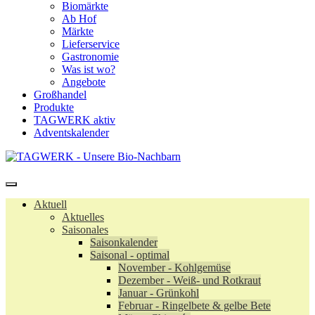
Biomärkte
Ab Hof
Märkte
Lieferservice
Gastronomie
Was ist wo?
Angebote
Großhandel
Produkte
TAGWERK aktiv
Adventskalender
Aktuell
Aktuelles
Saisonales
Saisonkalender
Saisonal - optimal
November - Kohlgemüse
Dezember - Weiß- und Rotkraut
Januar - Grünkohl
Februar - Ringelbete & gelbe Bete