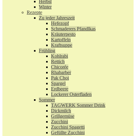
Herbst
Winter
Rezepte
Zu jeder Jahreszeit
Hefezopf
Schmaderers Pfandlkas
Kräuterpesto
Kartoffeln
Kraftsuppe
Frühling
Kohlrabi
Rettich
Chicorée
Rhabarber
Pak Choi
Spargel
Erdbeere
Lockerer Osterfladen
Sommer
TAGWERK Sommer Drink
Dickmilch
Grillgemüse
Zucchini
Zucchini Spagetti
Gefüllte Zucchini