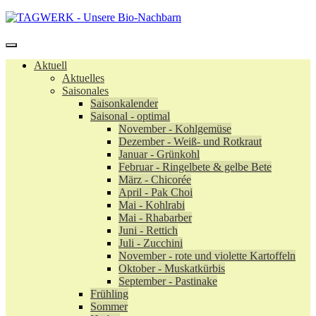
Aktuell
Aktuelles
Saisonales
Saisonkalender
Saisonal - optimal
November - Kohlgemüse
Dezember - Weiß- und Rotkraut
Januar - Grünkohl
Februar - Ringelbete & gelbe Bete
März - Chicorée
April - Pak Choi
Mai - Kohlrabi
Mai - Rhabarber
Juni - Rettich
Juli - Zucchini
November - rote und violette Kartoffeln
Oktober - Muskatkürbis
September - Pastinake
Frühling
Sommer