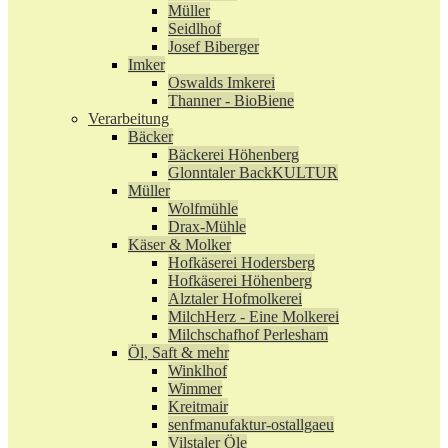
Müller
Seidlhof
Josef Biberger
Imker
Oswalds Imkerei
Thanner - BioBiene
Verarbeitung
Bäcker
Bäckerei Höhenberg
Glonntaler BackKULTUR
Müller
Wolfmühle
Drax-Mühle
Käser & Molker
Hofkäserei Hodersberg
Hofkäserei Höhenberg
Alztaler Hofmolkerei
MilchHerz - Eine Molkerei
Milchschafhof Perlesham
Öl, Saft & mehr
Winklhof
Wimmer
Kreitmair
senfmanufaktur-ostallgaeu
Vilstaler Öle