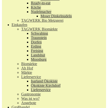
Ready-to-eat
Köche
Nudelmacher
Moser Dinkelnudeln
TAGWERK Bio Metzgerei
Einkaufen
TAGWERK Biomärkte
Schwabing
Traunstein
Dorfen
Erding
Freising
Landshut
Moosburg
Biomärkte
Ab Hof
Märkte
Lieferservice
Isarland Ökokiste
Ökokiste Kirchdorf
Lieferservice
Gastronomie
Was ist wo?
Angebote
Großhandel