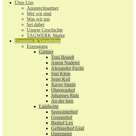
Über Uns
Ansprechpartner
Wer wir sind
Was wir tun
Sei dabei
Unsere Geschichte
TAGWERK Marke
Erzeugen & Verarbeiten
Erzeugung
Gärtner
Toni Brandl
Anton Naderer
Alexander Fuchs
Sigi Klein
Sepp Keil
Xaver Sturm
Obergrashof
Johannes Rutz
An der Isen
Landwirte
Seepointerhof
Grosserhof
Biohof Lex
Geflügelhof Graf
Ostermeier