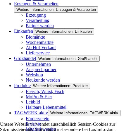
Erzeugen & Verarbeiten
Weitere Informationen: Erzeugen & Verarbeiten
Erzeugung
Verarbeitung
Partner werden
Einkaufen
Weitere Informationen: Einkaufen
Biomärkte
Wochenmärkte
Ab Hof Verkauf
Lieferservice
Großhandel
Weitere Informationen: Großhandel
Unternehmen
Ansprechpartner
Webshop
Neukunde werden
Produkte
Weitere Informationen: Produkte
Fleisch, Wurst, Fisch
MoPro & Eier
Leitbild
Haltbare Lebensmittel
TAGWERK aktiv
Weitere Informationen: TAGWERK aktiv
Förderverein
Projekte
Unsere Website verwendet ausschließlich Session-Cookies zur
Mitglied werden
Sitzungssteuerung (notwendig insbesondere bei Login/Logout-