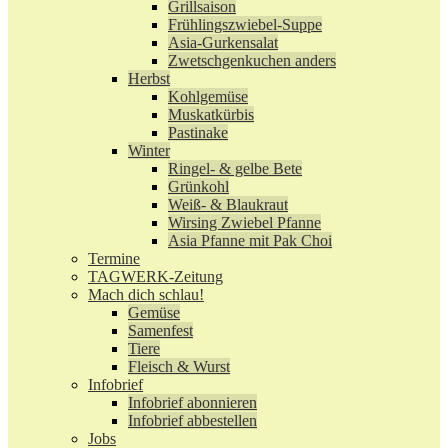
Grillsaison
Frühlingszwiebel-Suppe
Asia-Gurkensalat
Zwetschgenkuchen anders
Herbst
Kohlgemüse
Muskatkürbis
Pastinake
Winter
Ringel- & gelbe Bete
Grünkohl
Weiß- & Blaukraut
Wirsing Zwiebel Pfanne
Asia Pfanne mit Pak Choi
Termine
TAGWERK-Zeitung
Mach dich schlau!
Gemüse
Samenfest
Tiere
Fleisch & Wurst
Infobrief
Infobrief abonnieren
Infobrief abbestellen
Jobs