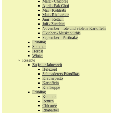
März - Chicorée
April - Pak Choi
Mai - Kohlrabi
Mai - Rhabarber
Juni - Rettich
Juli - Zucchini
November - rote und violette Kartoffeln
Oktober - Muskatkürbis
September - Pastinake
Frühling
Sommer
Herbst
Winter
Rezepte
Zu jeder Jahreszeit
Hefezopf
Schmaderers Pfandlkas
Kräuterpesto
Kartoffeln
Kraftsuppe
Frühling
Kohlrabi
Rettich
Chicorée
Rhabarber