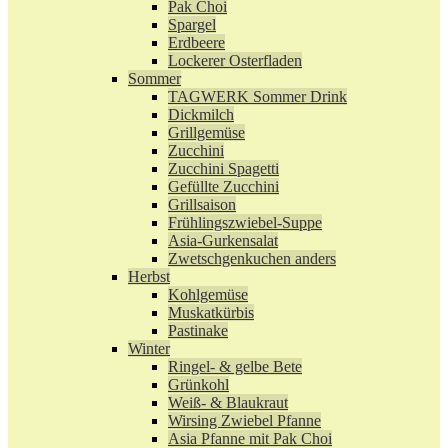
Pak Choi
Spargel
Erdbeere
Lockerer Osterfladen
Sommer
TAGWERK Sommer Drink
Dickmilch
Grillgemüse
Zucchini
Zucchini Spagetti
Gefüllte Zucchini
Grillsaison
Frühlingszwiebel-Suppe
Asia-Gurkensalat
Zwetschgenkuchen anders
Herbst
Kohlgemüse
Muskatkürbis
Pastinake
Winter
Ringel- & gelbe Bete
Grünkohl
Weiß- & Blaukraut
Wirsing Zwiebel Pfanne
Asia Pfanne mit Pak Choi