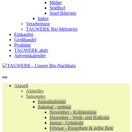
Müller
Seidlhof
Josef Biberger
Imker
Verarbeitung
TAGWERK Bio Metzgerei
Einkaufen
Großhandel
Produkte
TAGWERK aktiv
Adventskalender
Aktuell
Aktuelles
Saisonales
Saisonkalender
Saisonal - optimal
November - Kohlgemüse
Dezember - Weiß- und Rotkraut
Januar - Grünkohl
Februar - Ringelbete & gelbe Bete