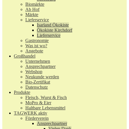
Biomärkte
Ab Hof
Märkte
Lieferservice
Isarland Ökokiste
Ökokiste Kirchdorf
Lieferservice
Gastronomie
Was ist wo?
Angebote
Großhandel
Unternehmen
Ansprechpartner
Webshop
Neukunde werden
Bio-Zertifikat
Datenschutz
Produkte
Fleisch, Wurst & Fisch
MoPro & Eier
Haltbare Lebensmittel
TAGWERK aktiv
Förderverein
Ansprechpartner
Vielen Dank