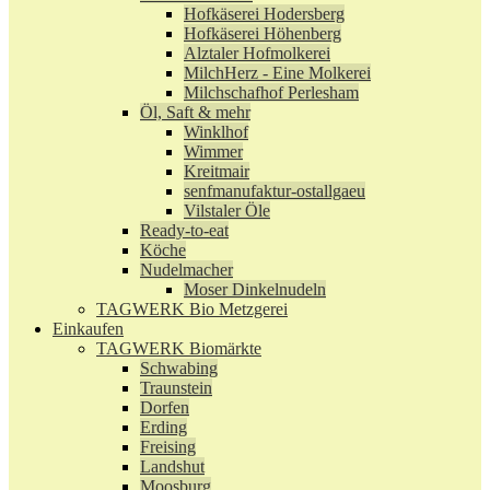
Hofkäserei Hodersberg
Hofkäserei Höhenberg
Alztaler Hofmolkerei
MilchHerz - Eine Molkerei
Milchschafhof Perlesham
Öl, Saft & mehr
Winklhof
Wimmer
Kreitmair
senfmanufaktur-ostallgaeu
Vilstaler Öle
Ready-to-eat
Köche
Nudelmacher
Moser Dinkelnudeln
TAGWERK Bio Metzgerei
Einkaufen
TAGWERK Biomärkte
Schwabing
Traunstein
Dorfen
Erding
Freising
Landshut
Moosburg