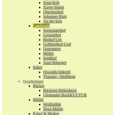
Sepp Keil
Xaver Sturm
Obergrashof
Johannes Rutz
An der Isen
Landwirte
Seepointerhof
Grosserhof
Biohof Lex
Geflügelhof Graf
Ostermeier
Müller
Seidlhof
Josef Biberger
Imker
Oswalds Imkerei
Thanner - BioBiene
Verarbeitung
Bäcker
Bäckerei Höhenberg
Glonntaler BackKULTUR
Müller
Wolfmühle
Drax-Mühle
Käser & Molker