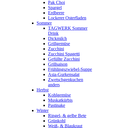
Pak Choi
Spargel
Erdbeere
Lockerer Osterfladen
Sommer
TAGWERK Sommer
Drink
Dickmilch
Grillgemüse
Zucchini
Zucchini Spagetti
Gefüllte Zucchini
Grillsaison
Frühlingszwiebel-Suppe
Asia-Gurkensalat
Zwetschgenkuchen
anders
Herbst
Kohlgemüse
Muskatkürbis
Pastinake
Winter
Ringel- & gelbe Bete
Grünkohl
Weiß- & Blaukraut