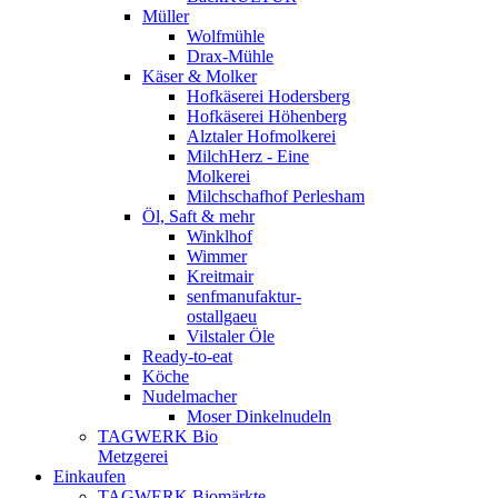
Müller
Wolfmühle
Drax-Mühle
Käser & Molker
Hofkäserei Hodersberg
Hofkäserei Höhenberg
Alztaler Hofmolkerei
MilchHerz - Eine
Molkerei
Milchschafhof Perlesham
Öl, Saft & mehr
Winklhof
Wimmer
Kreitmair
senfmanufaktur-
ostallgaeu
Vilstaler Öle
Ready-to-eat
Köche
Nudelmacher
Moser Dinkelnudeln
TAGWERK Bio
Metzgerei
Einkaufen
TAGWERK Biomärkte