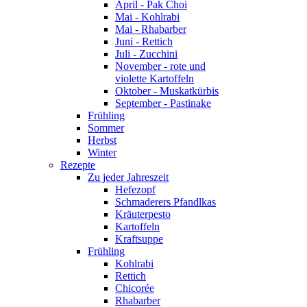
April - Pak Choi
Mai - Kohlrabi
Mai - Rhabarber
Juni - Rettich
Juli - Zucchini
November - rote und
violette Kartoffeln
Oktober - Muskatkürbis
September - Pastinake
Frühling
Sommer
Herbst
Winter
Rezepte
Zu jeder Jahreszeit
Hefezopf
Schmaderers Pfandlkas
Kräuterpesto
Kartoffeln
Kraftsuppe
Frühling
Kohlrabi
Rettich
Chicorée
Rhabarber