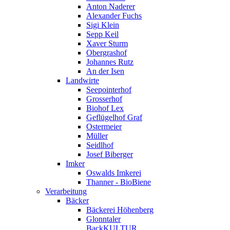
Anton Naderer
Alexander Fuchs
Sigi Klein
Sepp Keil
Xaver Sturm
Obergrashof
Johannes Rutz
An der Isen
Landwirte
Seepointerhof
Grosserhof
Biohof Lex
Geflügelhof Graf
Ostermeier
Müller
Seidlhof
Josef Biberger
Imker
Oswalds Imkerei
Thanner - BioBiene
Verarbeitung
Bäcker
Bäckerei Höhenberg
Glonntaler
BackKULTUR