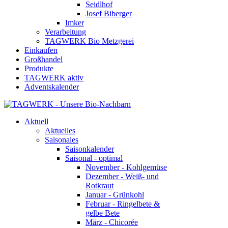
Seidlhof
Josef Biberger
Imker
Verarbeitung
TAGWERK Bio Metzgerei
Einkaufen
Großhandel
Produkte
TAGWERK aktiv
Adventskalender
Aktuell
Aktuelles
Saisonales
Saisonkalender
Saisonal - optimal
November - Kohlgemüse
Dezember - Weiß- und
Rotkraut
Januar - Grünkohl
Februar - Ringelbete &
gelbe Bete
März - Chicorée