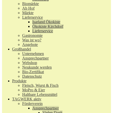
Biomärkte
Ab Hof
Märkte
Lieferservice
Isarland Ökokiste
Ökokiste Kirchdorf
Lieferservice
Gastronomie
Was ist wo?
Angebote
Großhandel
Unternehmen
Ansprechpartner
Webshop
Neukunde werden
Bio-Zertifikat
Datenschutz
Produkte
Fleisch, Wurst & Fisch
MoPro & Eier
Haltbare Lebensmittel
TAGWERK aktiv
Förderverein
Ansprechpartner
Vielen Dank