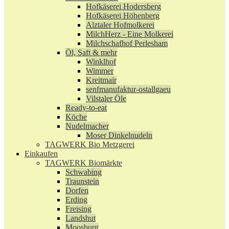
Hofkäserei Hodersberg
Hofkäserei Höhenberg
Alztaler Hofmolkerei
MilchHerz - Eine Molkerei
Milchschafhof Perlesham
Öl, Saft & mehr
Winklhof
Wimmer
Kreitmair
senfmanufaktur-ostallgaeu
Vilstaler Öle
Ready-to-eat
Köche
Nudelmacher
Moser Dinkelnudeln
TAGWERK Bio Metzgerei
Einkaufen
TAGWERK Biomärkte
Schwabing
Traunstein
Dorfen
Erding
Freising
Landshut
Moosburg