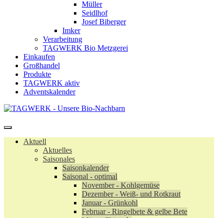
Müller
Seidlhof
Josef Biberger
Imker
Verarbeitung
TAGWERK Bio Metzgerei
Einkaufen
Großhandel
Produkte
TAGWERK aktiv
Adventskalender
Aktuell
Aktuelles
Saisonales
Saisonkalender
Saisonal - optimal
November - Kohlgemüse
Dezember - Weiß- und Rotkraut
Januar - Grünkohl
Februar - Ringelbete & gelbe Bete