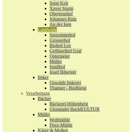
Sepp Keil
Xaver Sturm
Obergrashof
Johannes Rutz
An der Isen
Landwirte
Seepointerhof
Grosserhof
Biohof Lex
Geflügelhof Graf
Ostermeier
Müller
Seidlhof
Josef Biberger
Imker
Oswalds Imkerei
Thanner - BioBiene
Verarbeitung
Bäcker
Bäckerei Höhenberg
Glonntaler BackKULTUR
Müller
Wolfmühle
Drax-Mühle
Käser & Molker