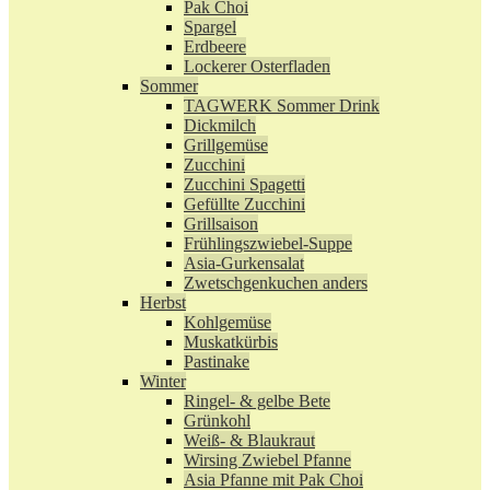
Pak Choi
Spargel
Erdbeere
Lockerer Osterfladen
Sommer
TAGWERK Sommer Drink
Dickmilch
Grillgemüse
Zucchini
Zucchini Spagetti
Gefüllte Zucchini
Grillsaison
Frühlingszwiebel-Suppe
Asia-Gurkensalat
Zwetschgenkuchen anders
Herbst
Kohlgemüse
Muskatkürbis
Pastinake
Winter
Ringel- & gelbe Bete
Grünkohl
Weiß- & Blaukraut
Wirsing Zwiebel Pfanne
Asia Pfanne mit Pak Choi