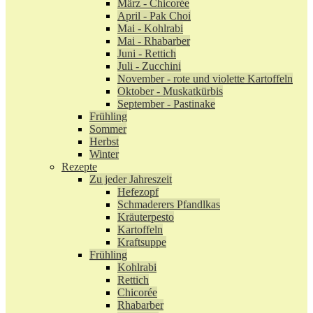
März - Chicorée
April - Pak Choi
Mai - Kohlrabi
Mai - Rhabarber
Juni - Rettich
Juli - Zucchini
November - rote und violette Kartoffeln
Oktober - Muskatkürbis
September - Pastinake
Frühling
Sommer
Herbst
Winter
Rezepte
Zu jeder Jahreszeit
Hefezopf
Schmaderers Pfandlkas
Kräuterpesto
Kartoffeln
Kraftsuppe
Frühling
Kohlrabi
Rettich
Chicorée
Rhabarber