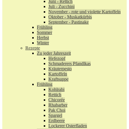
Juni - Rettich
Juli - Zucchini
November - rote und violette Kartoffeln
Oktober - Muskatkürbis
September - Pastinake
Frühling
Sommer
Herbst
Winter
Rezepte
Zu jeder Jahreszeit
Hefezopf
Schmaderers Pfandlkas
Kräuterpesto
Kartoffeln
Kraftsuppe
Frühling
Kohlrabi
Rettich
Chicorée
Rhabarber
Pak Choi
Spargel
Erdbeere
Lockerer Osterfladen