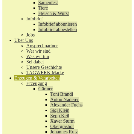
Samenfest
Tiere
Fleisch & Wurst
Infobrief
Infobrief abonnieren
Infobrief abbestellen
Jobs
Über Uns
Ansprechpartner
Wer wir sind
Was wir tun
Sei dabei
Unsere Geschichte
TAGWERK Marke
Erzeugen & Verarbeiten
Erzeugung
Gärtner
Toni Brandl
Anton Naderer
Alexander Fuchs
Sigi Klein
Sepp Keil
Xaver Sturm
Obergrashof
Johannes Rutz