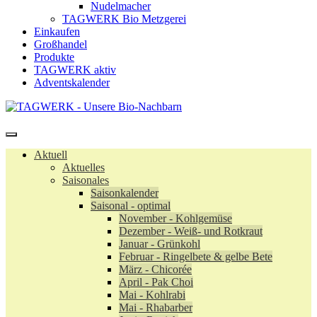
Nudelmacher
TAGWERK Bio Metzgerei
Einkaufen
Großhandel
Produkte
TAGWERK aktiv
Adventskalender
Aktuell
Aktuelles
Saisonales
Saisonkalender
Saisonal - optimal
November - Kohlgemüse
Dezember - Weiß- und Rotkraut
Januar - Grünkohl
Februar - Ringelbete & gelbe Bete
März - Chicorée
April - Pak Choi
Mai - Kohlrabi
Mai - Rhabarber