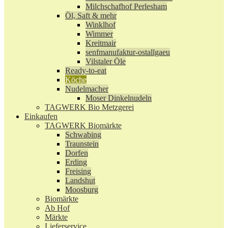
Milchschafhof Perlesham
Öl, Saft & mehr
Winklhof
Wimmer
Kreitmair
senfmanufaktur-ostallgaeu
Vilstaler Öle
Ready-to-eat
Köche
Nudelmacher
Moser Dinkelnudeln
TAGWERK Bio Metzgerei
Einkaufen
TAGWERK Biomärkte
Schwabing
Traunstein
Dorfen
Erding
Freising
Landshut
Moosburg
Biomärkte
Ab Hof
Märkte
Lieferservice