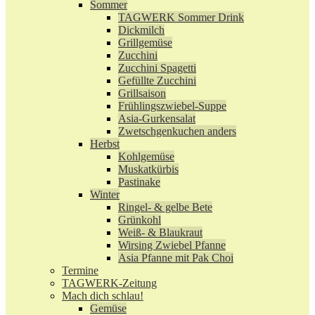
Sommer
TAGWERK Sommer Drink
Dickmilch
Grillgemüse
Zucchini
Zucchini Spagetti
Gefüllte Zucchini
Grillsaison
Frühlingszwiebel-Suppe
Asia-Gurkensalat
Zwetschgenkuchen anders
Herbst
Kohlgemüse
Muskatkürbis
Pastinake
Winter
Ringel- & gelbe Bete
Grünkohl
Weiß- & Blaukraut
Wirsing Zwiebel Pfanne
Asia Pfanne mit Pak Choi
Termine
TAGWERK-Zeitung
Mach dich schlau!
Gemüse