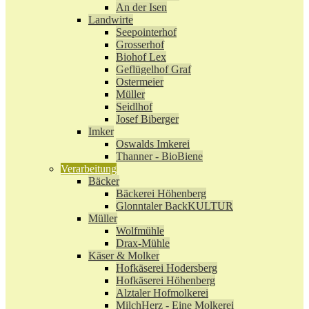
An der Isen
Landwirte
Seepointerhof
Grosserhof
Biohof Lex
Geflügelhof Graf
Ostermeier
Müller
Seidlhof
Josef Biberger
Imker
Oswalds Imkerei
Thanner - BioBiene
Verarbeitung
Bäcker
Bäckerei Höhenberg
Glonntaler BackKULTUR
Müller
Wolfmühle
Drax-Mühle
Käser & Molker
Hofkäserei Hodersberg
Hofkäserei Höhenberg
Alztaler Hofmolkerei
MilchHerz - Eine Molkerei