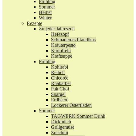
Frühling
Sommer
Herbst
Winter
Rezepte
Zu jeder Jahreszeit
Hefezopf
Schmaderers Pfandlkas
Kräuterpesto
Kartoffeln
Kraftsuppe
Frühling
Kohlrabi
Rettich
Chicorée
Rhabarber
Pak Choi
Spargel
Erdbeere
Lockerer Osterfladen
Sommer
TAGWERK Sommer Drink
Dickmilch
Grillgemüse
Zucchini