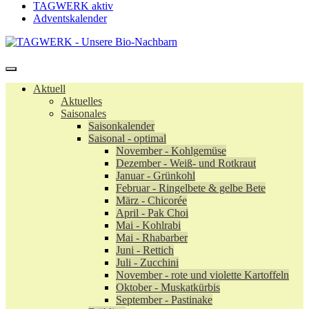
TAGWERK aktiv
Adventskalender
Aktuell
Aktuelles
Saisonales
Saisonkalender
Saisonal - optimal
November - Kohlgemüse
Dezember - Weiß- und Rotkraut
Januar - Grünkohl
Februar - Ringelbete & gelbe Bete
März - Chicorée
April - Pak Choi
Mai - Kohlrabi
Mai - Rhabarber
Juni - Rettich
Juli - Zucchini
November - rote und violette Kartoffeln
Oktober - Muskatkürbis
September - Pastinake