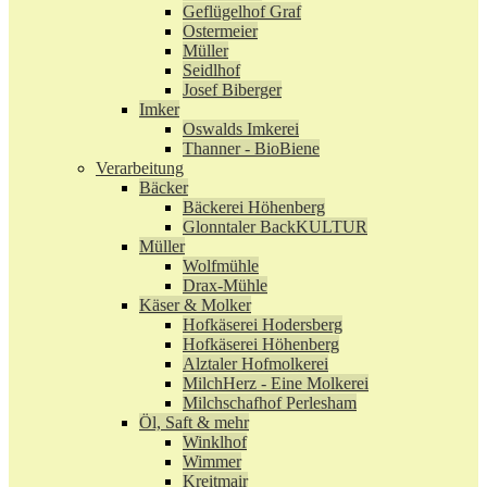
Geflügelhof Graf
Ostermeier
Müller
Seidlhof
Josef Biberger
Imker
Oswalds Imkerei
Thanner - BioBiene
Verarbeitung
Bäcker
Bäckerei Höhenberg
Glonntaler BackKULTUR
Müller
Wolfmühle
Drax-Mühle
Käser & Molker
Hofkäserei Hodersberg
Hofkäserei Höhenberg
Alztaler Hofmolkerei
MilchHerz - Eine Molkerei
Milchschafhof Perlesham
Öl, Saft & mehr
Winklhof
Wimmer
Kreitmair