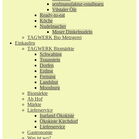
senfmanufaktur-ostallgaeu
Vilstaler Öle
Ready-to-eat
Köche
Nudelmacher
Moser Dinkelnudeln
TAGWERK Bio Metzgerei
Einkaufen
TAGWERK Biomärkte
Schwabing
Traunstein
Dorfen
Erding
Freising
Landshut
Moosburg
Biomärkte
Ab Hof
Märkte
Lieferservice
Isarland Ökokiste
Ökokiste Kirchdorf
Lieferservice
Gastronomie
Was ist wo?