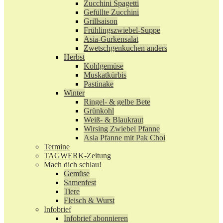
Zucchini Spagetti
Gefüllte Zucchini
Grillsaison
Frühlingszwiebel-Suppe
Asia-Gurkensalat
Zwetschgenkuchen anders
Herbst
Kohlgemüse
Muskatkürbis
Pastinake
Winter
Ringel- & gelbe Bete
Grünkohl
Weiß- & Blaukraut
Wirsing Zwiebel Pfanne
Asia Pfanne mit Pak Choi
Termine
TAGWERK-Zeitung
Mach dich schlau!
Gemüse
Samenfest
Tiere
Fleisch & Wurst
Infobrief
Infobrief abonnieren