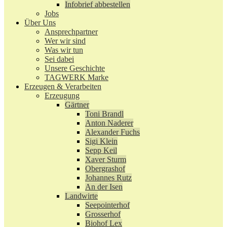
Infobrief abbestellen
Jobs
Über Uns
Ansprechpartner
Wer wir sind
Was wir tun
Sei dabei
Unsere Geschichte
TAGWERK Marke
Erzeugen & Verarbeiten
Erzeugung
Gärtner
Toni Brandl
Anton Naderer
Alexander Fuchs
Sigi Klein
Sepp Keil
Xaver Sturm
Obergrashof
Johannes Rutz
An der Isen
Landwirte
Seepointerhof
Grosserhof
Biohof Lex