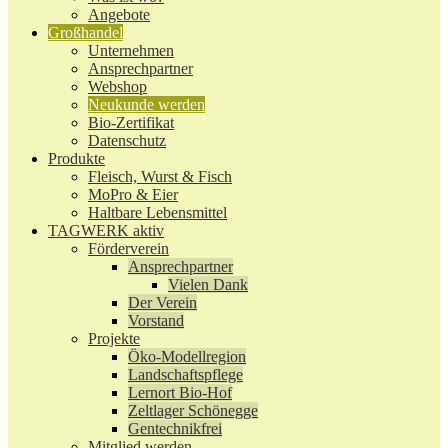
Angebote
Großhandel
Unternehmen
Ansprechpartner
Webshop
Neukunde werden
Bio-Zertifikat
Datenschutz
Produkte
Fleisch, Wurst & Fisch
MoPro & Eier
Haltbare Lebensmittel
TAGWERK aktiv
Förderverein
Ansprechpartner
Vielen Dank
Der Verein
Vorstand
Projekte
Öko-Modellregion
Landschaftspflege
Lernort Bio-Hof
Zeltlager Schönegge
Gentechnikfrei
Mitglied werden