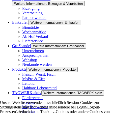
Weitere Informationen: Erzeugen & Verarbeiten
Erzeugung
Verarbeitung
Partner werden
Einkaufen
Weitere Informationen: Einkaufen
Biomärkte
Wochenmärkte
Ab Hof Verkauf
Lieferservice
Großhandel
Weitere Informationen: Großhandel
Unternehmen
Ansprechpartner
Webshop
Neukunde werden
Produkte
Weitere Informationen: Produkte
Fleisch, Wurst, Fisch
MoPro & Eier
Leitbild
Haltbare Lebensmittel
TAGWERK aktiv
Weitere Informationen: TAGWERK aktiv
Förderverein
Projekte
Unsere Website verwendet ausschließlich Session-Cookies zur
Mitglied werden
Sitzungssteuerung (notwendig insbesondere bei Login/Logout-
Pioniere
Prozessen), jedoch keine Tracking-Cookies oder andere Cookies von