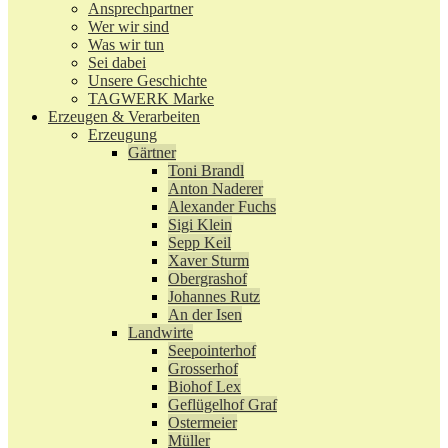
Ansprechpartner
Wer wir sind
Was wir tun
Sei dabei
Unsere Geschichte
TAGWERK Marke
Erzeugen & Verarbeiten
Erzeugung
Gärtner
Toni Brandl
Anton Naderer
Alexander Fuchs
Sigi Klein
Sepp Keil
Xaver Sturm
Obergrashof
Johannes Rutz
An der Isen
Landwirte
Seepointerhof
Grosserhof
Biohof Lex
Geflügelhof Graf
Ostermeier
Müller