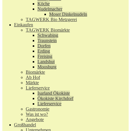
Köche
Nudelmacher
Moser Dinkelnudeln
TAGWERK Bio Metzgerei
Einkaufen
TAGWERK Biomärkte
Schwabing
Traunstein
Dorfen
Erding
Freising
Landshut
Moosburg
Biomärkte
Ab Hof
Märkte
Lieferservice
Isarland Ökokiste
Ökokiste Kirchdorf
Lieferservice
Gastronomie
Was ist wo?
Angebote
Großhandel
Unternehmen