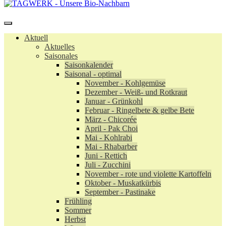
Aktuell
Aktuelles
Saisonales
Saisonkalender
Saisonal - optimal
November - Kohlgemüse
Dezember - Weiß- und Rotkraut
Januar - Grünkohl
Februar - Ringelbete & gelbe Bete
März - Chicorée
April - Pak Choi
Mai - Kohlrabi
Mai - Rhabarber
Juni - Rettich
Juli - Zucchini
November - rote und violette Kartoffeln
Oktober - Muskatkürbis
September - Pastinake
Frühling
Sommer
Herbst