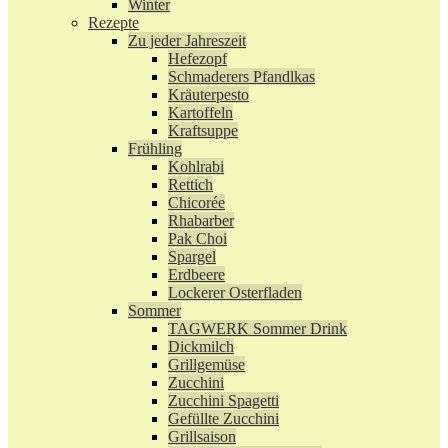
Winter
Rezepte
Zu jeder Jahreszeit
Hefezopf
Schmaderers Pfandlkas
Kräuterpesto
Kartoffeln
Kraftsuppe
Frühling
Kohlrabi
Rettich
Chicorée
Rhabarber
Pak Choi
Spargel
Erdbeere
Lockerer Osterfladen
Sommer
TAGWERK Sommer Drink
Dickmilch
Grillgemüse
Zucchini
Zucchini Spagetti
Gefüllte Zucchini
Grillsaison