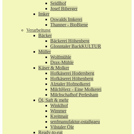
Seidlhof
Josef Biberger
Imker
Oswalds Imkerei
Thanner - BioBiene
Verarbeitung
Bäcker
Bäckerei Höhenberg
Glonntaler BackKULTUR
Müller
Wolfmühle
Drax-Mühle
Käser & Molker
Hofkäserei Hodersberg
Hofkäserei Höhenberg
Alztaler Hofmolkerei
MilchHerz - Eine Molkerei
Milchschafhof Perlesham
Öl, Saft & mehr
Winklhof
Wimmer
Kreitmair
senfmanufaktur-ostallgaeu
Vilstaler Öle
Ready-to-eat