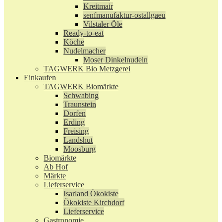
Kreitmair
senfmanufaktur-ostallgaeu
Vilstaler Öle
Ready-to-eat
Köche
Nudelmacher
Moser Dinkelnudeln
TAGWERK Bio Metzgerei
Einkaufen
TAGWERK Biomärkte
Schwabing
Traunstein
Dorfen
Erding
Freising
Landshut
Moosburg
Biomärkte
Ab Hof
Märkte
Lieferservice
Isarland Ökokiste
Ökokiste Kirchdorf
Lieferservice
Gastronomie