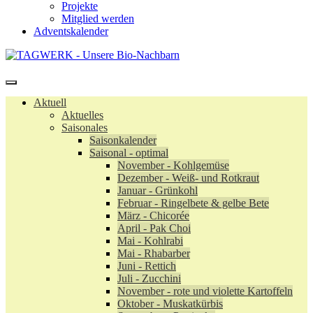
Projekte
Mitglied werden
Adventskalender
Aktuell
Aktuelles
Saisonales
Saisonkalender
Saisonal - optimal
November - Kohlgemüse
Dezember - Weiß- und Rotkraut
Januar - Grünkohl
Februar - Ringelbete & gelbe Bete
März - Chicorée
April - Pak Choi
Mai - Kohlrabi
Mai - Rhabarber
Juni - Rettich
Juli - Zucchini
November - rote und violette Kartoffeln
Oktober - Muskatkürbis