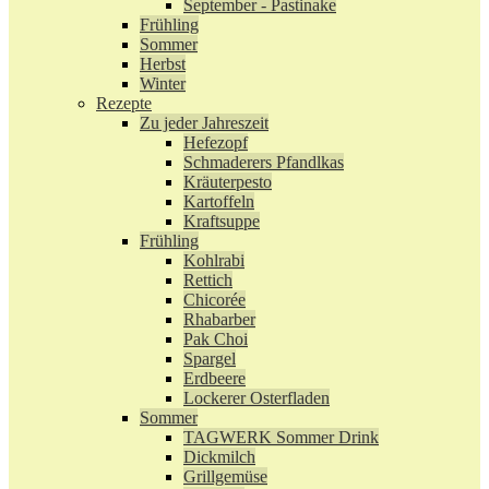
September - Pastinake
Frühling
Sommer
Herbst
Winter
Rezepte
Zu jeder Jahreszeit
Hefezopf
Schmaderers Pfandlkas
Kräuterpesto
Kartoffeln
Kraftsuppe
Frühling
Kohlrabi
Rettich
Chicorée
Rhabarber
Pak Choi
Spargel
Erdbeere
Lockerer Osterfladen
Sommer
TAGWERK Sommer Drink
Dickmilch
Grillgemüse