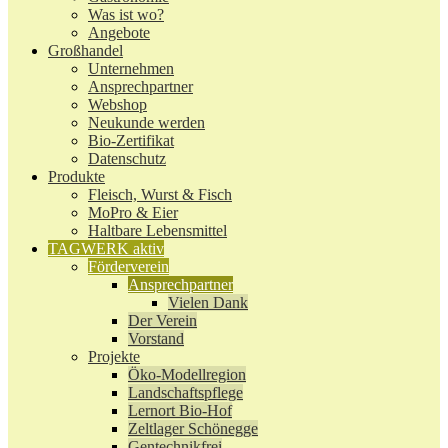
Was ist wo?
Angebote
Großhandel
Unternehmen
Ansprechpartner
Webshop
Neukunde werden
Bio-Zertifikat
Datenschutz
Produkte
Fleisch, Wurst & Fisch
MoPro & Eier
Haltbare Lebensmittel
TAGWERK aktiv
Förderverein
Ansprechpartner
Vielen Dank
Der Verein
Vorstand
Projekte
Öko-Modellregion
Landschaftspflege
Lernort Bio-Hof
Zeltlager Schönegge
Gentechnikfrei