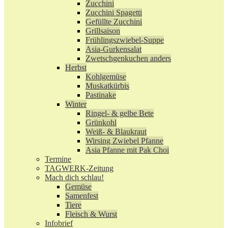
Zucchini
Zucchini Spagetti
Gefüllte Zucchini
Grillsaison
Frühlingszwiebel-Suppe
Asia-Gurkensalat
Zwetschgenkuchen anders
Herbst
Kohlgemüse
Muskatkürbis
Pastinake
Winter
Ringel- & gelbe Bete
Grünkohl
Weiß- & Blaukraut
Wirsing Zwiebel Pfanne
Asia Pfanne mit Pak Choi
Termine
TAGWERK-Zeitung
Mach dich schlau!
Gemüse
Samenfest
Tiere
Fleisch & Wurst
Infobrief