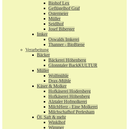
Biohof Lex
Geflügelhof Graf
Ostermeier
Müller
Seidlhof
Josef Biberger
Imker
Oswalds Imkerei
Thanner - BioBiene
Verarbeitung
Bäcker
Bäckerei Höhenberg
Glonntaler BackKULTUR
Müller
Wolfmühle
Drax-Mühle
Käser & Molker
Hofkäserei Hodersberg
Hofkäserei Höhenberg
Alztaler Hofmolkerei
MilchHerz - Eine Molkerei
Milchschafhof Perlesham
Öl, Saft & mehr
Winklhof
Wimmer