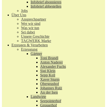
Infobrief abonnieren
Infobrief abbestellen
Jobs
Über Uns
Ansprechpartner
Wer wir sind
Was wir tun
Sei dabei
Unsere Geschichte
TAGWERK Marke
Erzeugen & Verarbeiten
Erzeugung
Gärtner
Toni Brandl
Anton Naderer
Alexander Fuchs
Sigi Klein
Sepp Keil
Xaver Sturm
Obergrashof
Johannes Rutz
An der Isen
Landwirte
Seepointerhof
Grosserhof