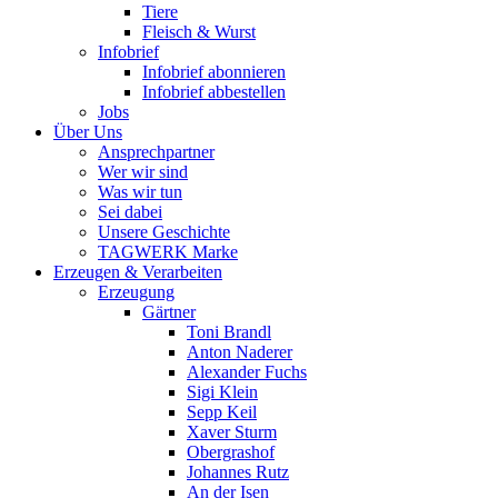
Tiere
Fleisch & Wurst
Infobrief
Infobrief abonnieren
Infobrief abbestellen
Jobs
Über Uns
Ansprechpartner
Wer wir sind
Was wir tun
Sei dabei
Unsere Geschichte
TAGWERK Marke
Erzeugen & Verarbeiten
Erzeugung
Gärtner
Toni Brandl
Anton Naderer
Alexander Fuchs
Sigi Klein
Sepp Keil
Xaver Sturm
Obergrashof
Johannes Rutz
An der Isen