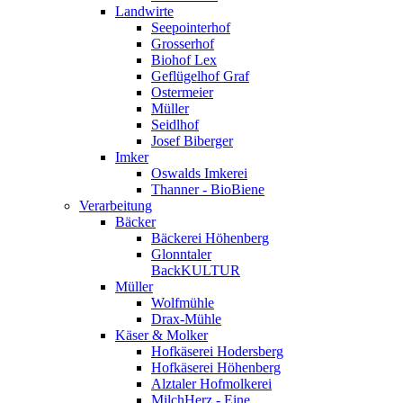
Landwirte
Seepointerhof
Grosserhof
Biohof Lex
Geflügelhof Graf
Ostermeier
Müller
Seidlhof
Josef Biberger
Imker
Oswalds Imkerei
Thanner - BioBiene
Verarbeitung
Bäcker
Bäckerei Höhenberg
Glonntaler
BackKULTUR
Müller
Wolfmühle
Drax-Mühle
Käser & Molker
Hofkäserei Hodersberg
Hofkäserei Höhenberg
Alztaler Hofmolkerei
MilchHerz - Eine