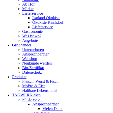
Ab Hof
Märkte
Lieferservice
Isarland Ökokiste
Ökokiste Kirchdorf
Lieferservice
Gastronomie
Was ist wo?
Angebote
Großhandel
Unternehmen
Ansprechpartner
Webshop
Neukunde werden
Bio-Zertifikat
Datenschutz
Produkte
Fleisch, Wurst & Fisch
MoPro & Eier
Haltbare Lebensmittel
TAGWERK aktiv
Förderverein
Ansprechpartner
Vielen Dank