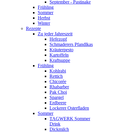
September - Pastinake
Frühling
Sommer
Herbst
Winter
Rezepte
Zu jeder Jahreszeit
Hefezopf
Schmaderers Pfandlkas
Kräuterpesto
Kartoffeln
Kraftsuppe
Frühling
Kohlrabi
Rettich
Chicorée
Rhabarber
Pak Choi
Spargel
Erdbeere
Lockerer Osterfladen
Sommer
TAGWERK Sommer
Drink
Dickmilch