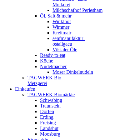
Molkerei
Milchschafhof Perlesham
Öl, Saft & mehr
Winklhof
Wimmer
Kreitmair
senfmanufaktur-
ostallgaeu
Vilstaler Öle
Ready-to-eat
Köche
Nudelmacher
Moser Dinkelnudeln
TAGWERK Bio
Metzgerei
Einkaufen
TAGWERK Biomärkte
Schwabing
Traunstein
Dorfen
Erding
Freising
Landshut
Moosburg
Biomärkte