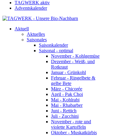
TAGWERK aktiv
Adventskalender
Aktuell
Aktuelles
Saisonales
Saisonkalender
Saisonal - optimal
November - Kohlgemüse
Dezember - Weiß- und
Rotkraut
Januar - Grünkohl
Februar - Ringelbete &
gelbe Bete
März - Chicorée
April - Pak Choi
Mai - Kohlrabi
Mai - Rhabarber
Juni - Rettich
Juli - Zucchini
November - rote und
violette Kartoffeln
Oktober - Muskatkürbis