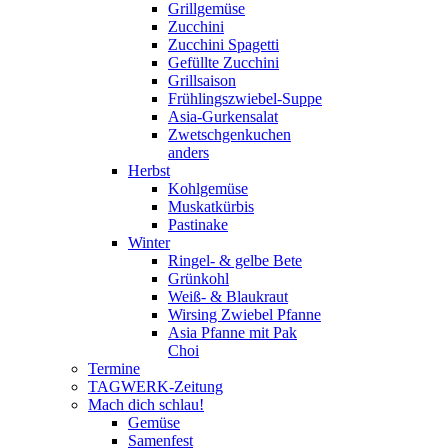
Grillgemüse
Zucchini
Zucchini Spagetti
Gefüllte Zucchini
Grillsaison
Frühlingszwiebel-Suppe
Asia-Gurkensalat
Zwetschgenkuchen
anders
Herbst
Kohlgemüse
Muskatkürbis
Pastinake
Winter
Ringel- & gelbe Bete
Grünkohl
Weiß- & Blaukraut
Wirsing Zwiebel Pfanne
Asia Pfanne mit Pak
Choi
Termine
TAGWERK-Zeitung
Mach dich schlau!
Gemüse
Samenfest