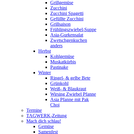
Grillgemüse
Zucchini
Zucchini Spagetti
Gefüllte Zucchini
Grillsaison
Frühlingszwiebel-Suppe
Asia-Gurkensalat
Zwetschgenkuchen
anders
Herbst
Kohlgemüse
Muskatkürbis
Pastinake
Winter
Ringel- & gelbe Bete
Grünkohl
Weiß- & Blaukraut
Wirsing Zwiebel Pfanne
Asia Pfanne mit Pak
Choi
Termine
TAGWERK-Zeitung
Mach dich schlau!
Gemüse
Samenfest