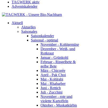
TAGWERK aktiv
Adventskalender
Aktuell
Aktuelles
Saisonales
Saisonkalender
Saisonal - optimal
November - Kohlgemüse
Dezember - Weiß- und
Rotkraut
Januar - Grünkohl
Februar - Ringelbete &
gelbe Bete
März - Chicorée
April - Pak Choi
Mai - Kohlrabi
Mai - Rhabarber
Juni - Rettich
Juli - Zucchini
November - rote und
violette Kartoffeln
Oktober - Muskatkürbis