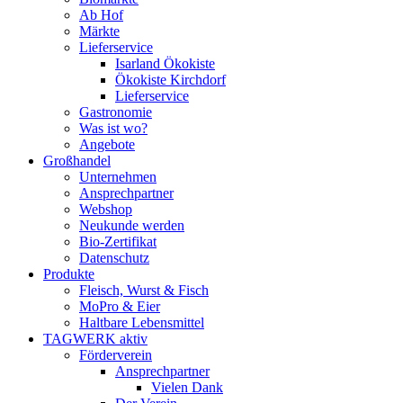
Ab Hof
Märkte
Lieferservice
Isarland Ökokiste
Ökokiste Kirchdorf
Lieferservice
Gastronomie
Was ist wo?
Angebote
Großhandel
Unternehmen
Ansprechpartner
Webshop
Neukunde werden
Bio-Zertifikat
Datenschutz
Produkte
Fleisch, Wurst & Fisch
MoPro & Eier
Haltbare Lebensmittel
TAGWERK aktiv
Förderverein
Ansprechpartner
Vielen Dank