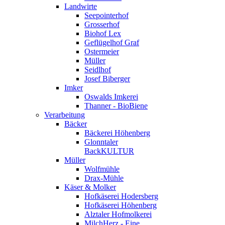
Landwirte
Seepointerhof
Grosserhof
Biohof Lex
Geflügelhof Graf
Ostermeier
Müller
Seidlhof
Josef Biberger
Imker
Oswalds Imkerei
Thanner - BioBiene
Verarbeitung
Bäcker
Bäckerei Höhenberg
Glonntaler
BackKULTUR
Müller
Wolfmühle
Drax-Mühle
Käser & Molker
Hofkäserei Hodersberg
Hofkäserei Höhenberg
Alztaler Hofmolkerei
MilchHerz - Eine