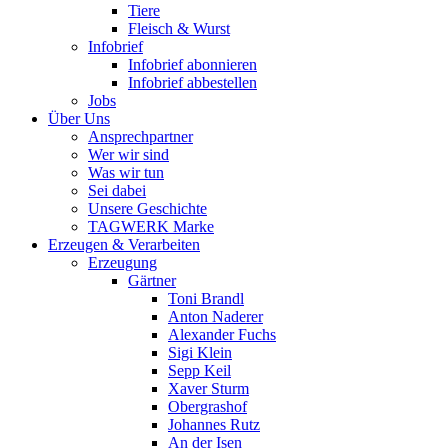
Tiere
Fleisch & Wurst
Infobrief
Infobrief abonnieren
Infobrief abbestellen
Jobs
Über Uns
Ansprechpartner
Wer wir sind
Was wir tun
Sei dabei
Unsere Geschichte
TAGWERK Marke
Erzeugen & Verarbeiten
Erzeugung
Gärtner
Toni Brandl
Anton Naderer
Alexander Fuchs
Sigi Klein
Sepp Keil
Xaver Sturm
Obergrashof
Johannes Rutz
An der Isen