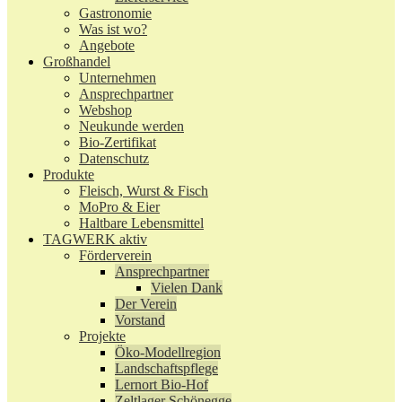
Gastronomie
Was ist wo?
Angebote
Großhandel
Unternehmen
Ansprechpartner
Webshop
Neukunde werden
Bio-Zertifikat
Datenschutz
Produkte
Fleisch, Wurst & Fisch
MoPro & Eier
Haltbare Lebensmittel
TAGWERK aktiv
Förderverein
Ansprechpartner
Vielen Dank
Der Verein
Vorstand
Projekte
Öko-Modellregion
Landschaftspflege
Lernort Bio-Hof
Zeltlager Schönegge