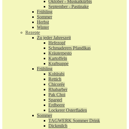
Oktober - Muskatkürbis
September - Pastinake
Frühling
Sommer
Herbst
Winter
Rezepte
Zu jeder Jahreszeit
Hefezopf
Schmaderers Pfandlkas
Kräuterpesto
Kartoffeln
Kraftsuppe
Frühling
Kohlrabi
Rettich
Chicorée
Rhabarber
Pak Choi
Spargel
Erdbeere
Lockerer Osterfladen
Sommer
TAGWERK Sommer Drink
Dickmilch