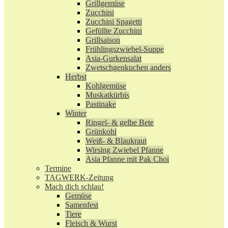
Grillgemüse
Zucchini
Zucchini Spagetti
Gefüllte Zucchini
Grillsaison
Frühlingszwiebel-Suppe
Asia-Gurkensalat
Zwetschgenkuchen anders
Herbst
Kohlgemüse
Muskatkürbis
Pastinake
Winter
Ringel- & gelbe Bete
Grünkohl
Weiß- & Blaukraut
Wirsing Zwiebel Pfanne
Asia Pfanne mit Pak Choi
Termine
TAGWERK-Zeitung
Mach dich schlau!
Gemüse
Samenfest
Tiere
Fleisch & Wurst