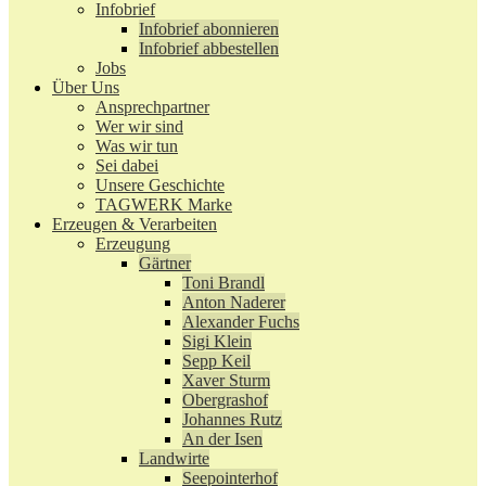
Infobrief
Infobrief abonnieren
Infobrief abbestellen
Jobs
Über Uns
Ansprechpartner
Wer wir sind
Was wir tun
Sei dabei
Unsere Geschichte
TAGWERK Marke
Erzeugen & Verarbeiten
Erzeugung
Gärtner
Toni Brandl
Anton Naderer
Alexander Fuchs
Sigi Klein
Sepp Keil
Xaver Sturm
Obergrashof
Johannes Rutz
An der Isen
Landwirte
Seepointerhof