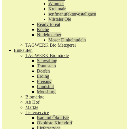
Wimmer
Kreitmair
senfmanufaktur-ostallgaeu
Vilstaler Öle
Ready-to-eat
Köche
Nudelmacher
Moser Dinkelnudeln
TAGWERK Bio Metzgerei
Einkaufen
TAGWERK Biomärkte
Schwabing
Traunstein
Dorfen
Erding
Freising
Landshut
Moosburg
Biomärkte
Ab Hof
Märkte
Lieferservice
Isarland Ökokiste
Ökokiste Kirchdorf
Lieferservice