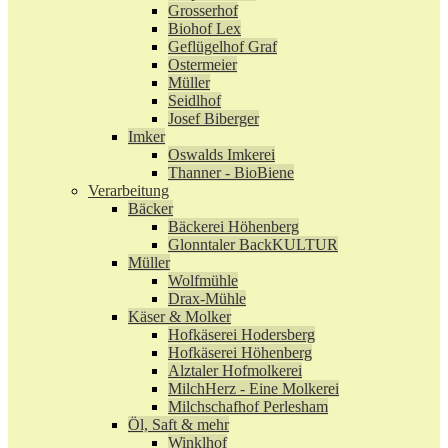
Grosserhof
Biohof Lex
Geflügelhof Graf
Ostermeier
Müller
Seidlhof
Josef Biberger
Imker
Oswalds Imkerei
Thanner - BioBiene
Verarbeitung
Bäcker
Bäckerei Höhenberg
Glonntaler BackKULTUR
Müller
Wolfmühle
Drax-Mühle
Käser & Molker
Hofkäserei Hodersberg
Hofkäserei Höhenberg
Alztaler Hofmolkerei
MilchHerz - Eine Molkerei
Milchschafhof Perlesham
Öl, Saft & mehr
Winklhof