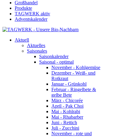
Großhandel
Produkte
TAGWERK aktiv
Adventskalender
Aktuell
Aktuelles
Saisonales
Saisonkalender
Saisonal - optimal
November - Kohlgemüse
Dezember - Weiß- und
Rotkraut
Januar - Grünkohl
Februar - Ringelbete &
gelbe Bete
März - Chicorée
April - Pak Choi
Mai - Kohlrabi
Mai - Rhabarber
Juni - Rettich
Juli - Zucchini
November - rote und