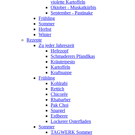
violette Kartoffeln
Oktober - Muskatkürbis
September - Pastinake
Frühling
Sommer
Herbst
Winter
Rezepte
Zu jeder Jahreszeit
Hefezopf
Schmaderers Pfandlkas
Kräuterpesto
Kartoffeln
Kraftsuppe
Frühling
Kohlrabi
Rettich
Chicorée
Rhabarber
Pak Choi
Spargel
Erdbeere
Lockerer Osterfladen
Sommer
TAGWERK Sommer