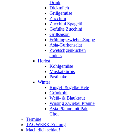
Drink
Dickmilch
Grillgemüse
Zucchini
Zucchini Spagetti
Gefüllte Zucchini
Grillsaison
Frühlingszwiebel-Suppe
Asia-Gurkensalat
Zwetschgenkuchen
anders
Herbst
Kohlgemüse
Muskatkürbis
Pastinake
Winter
Ringel- & gelbe Bete
Grünkohl
Weiß- & Blaukraut
Wirsing Zwiebel Pfanne
Asia Pfanne mit Pak
Choi
Termine
TAGWERK-Zeitung
Mach dich schlau!