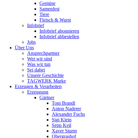
Gemüse
Samenfest
Tiere
Fleisch & Wurst
Infobrief
Infobrief abonnieren
Infobrief abbestellen
Jobs
Über Uns
Ansprechpartner
Wer wir sind
Was wir tun
Sei dabei
Unsere Geschichte
TAGWERK Marke
Erzeugen & Verarbeiten
Erzeugung
Gärtner
Toni Brandl
Anton Naderer
Alexander Fuchs
Sigi Klein
Sepp Keil
Xaver Sturm
Obergrashof