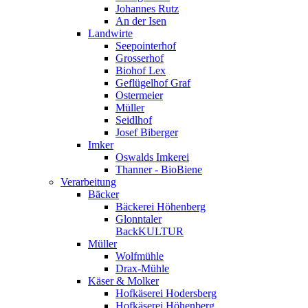
Johannes Rutz
An der Isen
Landwirte
Seepointerhof
Grosserhof
Biohof Lex
Geflügelhof Graf
Ostermeier
Müller
Seidlhof
Josef Biberger
Imker
Oswalds Imkerei
Thanner - BioBiene
Verarbeitung
Bäcker
Bäckerei Höhenberg
Glonntaler
BackKULTUR
Müller
Wolfmühle
Drax-Mühle
Käser & Molker
Hofkäserei Hodersberg
Hofkäserei Höhenberg