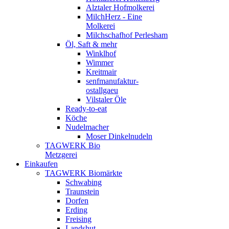
Alztaler Hofmolkerei
MilchHerz - Eine
Molkerei
Milchschafhof Perlesham
Öl, Saft & mehr
Winklhof
Wimmer
Kreitmair
senfmanufaktur-
ostallgaeu
Vilstaler Öle
Ready-to-eat
Köche
Nudelmacher
Moser Dinkelnudeln
TAGWERK Bio
Metzgerei
Einkaufen
TAGWERK Biomärkte
Schwabing
Traunstein
Dorfen
Erding
Freising
Landshut