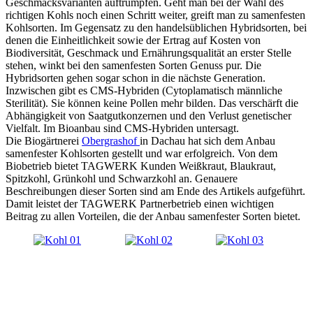
Geschmacksvarianten auftrumpfen. Geht man bei der Wahl des
richtigen Kohls noch einen Schritt weiter, greift man zu samenfesten
Kohlsorten. Im Gegensatz zu den handelsüblichen Hybridsorten, bei
denen die Einheitlichkeit sowie der Ertrag auf Kosten von
Biodiversität, Geschmack und Ernährungsqualität an erster Stelle
stehen, winkt bei den samenfesten Sorten Genuss pur. Die
Hybridsorten gehen sogar schon in die nächste Generation.
Inzwischen gibt es CMS-Hybriden (Cytoplamatisch männliche
Sterilität). Sie können keine Pollen mehr bilden. Das verschärft die
Abhängigkeit von Saatgutkonzernen und den Verlust genetischer
Vielfalt. Im Bioanbau sind CMS-Hybriden untersagt.
Die Biogärtnerei
Obergrashof
in Dachau hat sich dem Anbau
samenfester Kohlsorten gestellt und war erfolgreich. Von dem
Biobetrieb bietet TAGWERK Kunden Weißkraut, Blaukraut,
Spitzkohl, Grünkohl und Schwarzkohl an. Genauere
Beschreibungen dieser Sorten sind am Ende des Artikels aufgeführt.
Damit leistet der TAGWERK Partnerbetrieb einen wichtigen
Beitrag zu allen Vorteilen, die der Anbau samenfester Sorten bietet.