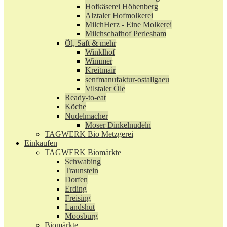
Hofkäserei Höhenberg
Alztaler Hofmolkerei
MilchHerz - Eine Molkerei
Milchschafhof Perlesham
Öl, Saft & mehr
Winklhof
Wimmer
Kreitmair
senfmanufaktur-ostallgaeu
Vilstaler Öle
Ready-to-eat
Köche
Nudelmacher
Moser Dinkelnudeln
TAGWERK Bio Metzgerei
Einkaufen
TAGWERK Biomärkte
Schwabing
Traunstein
Dorfen
Erding
Freising
Landshut
Moosburg
Biomärkte