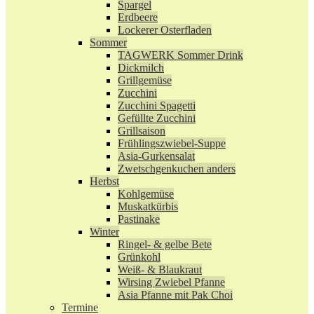
Spargel
Erdbeere
Lockerer Osterfladen
Sommer
TAGWERK Sommer Drink
Dickmilch
Grillgemüse
Zucchini
Zucchini Spagetti
Gefüllte Zucchini
Grillsaison
Frühlingszwiebel-Suppe
Asia-Gurkensalat
Zwetschgenkuchen anders
Herbst
Kohlgemüse
Muskatkürbis
Pastinake
Winter
Ringel- & gelbe Bete
Grünkohl
Weiß- & Blaukraut
Wirsing Zwiebel Pfanne
Asia Pfanne mit Pak Choi
Termine