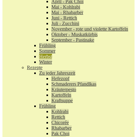
April - Pak Choi
Mai - Kohlrabi
Mai - Rhabarber
Juni - Rettich
Juli - Zucchini
November - rote und violette Kartoffeln
Oktober - Muskatkürbis
September - Pastinake
Frühling
Sommer
Herbst
Winter
Rezepte
Zu jeder Jahreszeit
Hefezopf
Schmaderers Pfandlkas
Kräuterpesto
Kartoffeln
Kraftsuppe
Frühling
Kohlrabi
Rettich
Chicorée
Rhabarber
Pak Choi