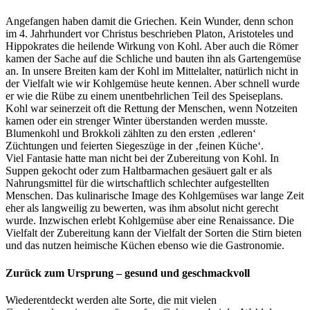
Angefangen haben damit die Griechen. Kein Wunder, denn schon
im 4. Jahrhundert vor Christus beschrieben Platon, Aristoteles und
Hippokrates die heilende Wirkung von Kohl. Aber auch die Römer
kamen der Sache auf die Schliche und bauten ihn als Gartengemüse
an. In unsere Breiten kam der Kohl im Mittelalter, natürlich nicht in
der Vielfalt wie wir Kohlgemüse heute kennen. Aber schnell wurde
er wie die Rübe zu einem unentbehrlichen Teil des Speiseplans.
Kohl war seinerzeit oft die Rettung der Menschen, wenn Notzeiten
kamen oder ein strenger Winter überstanden werden musste.
Blumenkohl und Brokkoli zählten zu den ersten ‚edleren‘
Züchtungen und feierten Siegeszüge in der ‚feinen Küche‘.
Viel Fantasie hatte man nicht bei der Zubereitung von Kohl. In
Suppen gekocht oder zum Haltbarmachen gesäuert galt er als
Nahrungsmittel für die wirtschaftlich schlechter aufgestellten
Menschen. Das kulinarische Image des Kohlgemüses war lange Zeit
eher als langweilig zu bewerten, was ihm absolut nicht gerecht
wurde. Inzwischen erlebt Kohlgemüse aber eine Renaissance. Die
Vielfalt der Zubereitung kann der Vielfalt der Sorten die Stirn bieten
und das nutzen heimische Küchen ebenso wie die Gastronomie.
Zurück zum Ursprung – gesund und geschmackvoll
Wiederentdeckt werden alte Sorte, die mit vielen