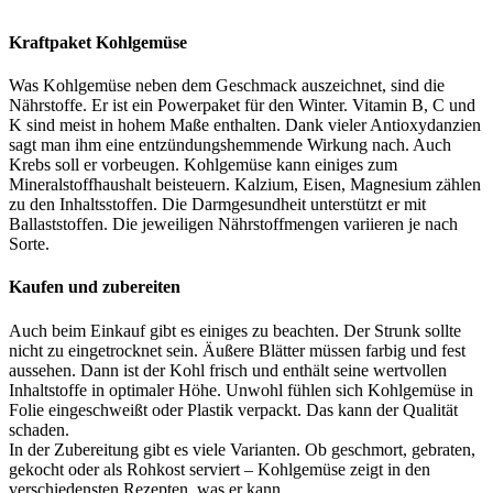
Kraftpaket Kohlgemüse
Was Kohlgemüse neben dem Geschmack auszeichnet, sind die
Nährstoffe. Er ist ein Powerpaket für den Winter. Vitamin B, C und
K sind meist in hohem Maße enthalten. Dank vieler Antioxydanzien
sagt man ihm eine entzündungshemmende Wirkung nach. Auch
Krebs soll er vorbeugen. Kohlgemüse kann einiges zum
Mineralstoffhaushalt beisteuern. Kalzium, Eisen, Magnesium zählen
zu den Inhaltsstoffen. Die Darmgesundheit unterstützt er mit
Ballaststoffen. Die jeweiligen Nährstoffmengen variieren je nach
Sorte.
Kaufen und zubereiten
Auch beim Einkauf gibt es einiges zu beachten. Der Strunk sollte
nicht zu eingetrocknet sein. Äußere Blätter müssen farbig und fest
aussehen. Dann ist der Kohl frisch und enthält seine wertvollen
Inhaltstoffe in optimaler Höhe. Unwohl fühlen sich Kohlgemüse in
Folie eingeschweißt oder Plastik verpackt. Das kann der Qualität
schaden.
In der Zubereitung gibt es viele Varianten. Ob geschmort, gebraten,
gekocht oder als Rohkost serviert – Kohlgemüse zeigt in den
verschiedensten Rezepten, was er kann.