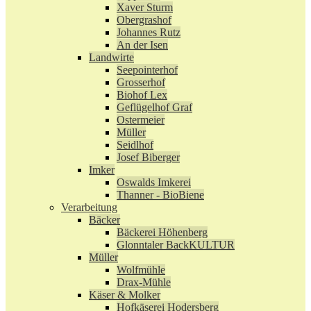
Xaver Sturm
Obergrashof
Johannes Rutz
An der Isen
Landwirte
Seepointerhof
Grosserhof
Biohof Lex
Geflügelhof Graf
Ostermeier
Müller
Seidlhof
Josef Biberger
Imker
Oswalds Imkerei
Thanner - BioBiene
Verarbeitung
Bäcker
Bäckerei Höhenberg
Glonntaler BackKULTUR
Müller
Wolfmühle
Drax-Mühle
Käser & Molker
Hofkäserei Hodersberg