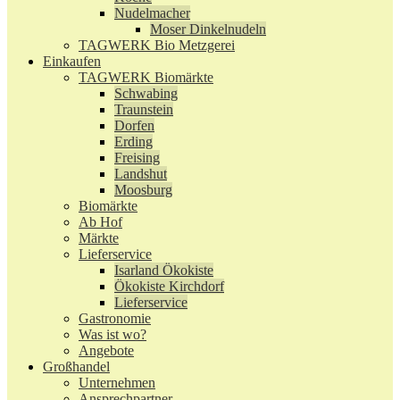
Nudelmacher
Moser Dinkelnudeln
TAGWERK Bio Metzgerei
Einkaufen
TAGWERK Biomärkte
Schwabing
Traunstein
Dorfen
Erding
Freising
Landshut
Moosburg
Biomärkte
Ab Hof
Märkte
Lieferservice
Isarland Ökokiste
Ökokiste Kirchdorf
Lieferservice
Gastronomie
Was ist wo?
Angebote
Großhandel
Unternehmen
Ansprechpartner