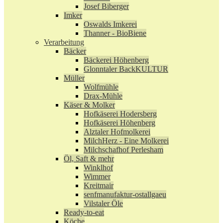
Josef Biberger
Imker
Oswalds Imkerei
Thanner - BioBiene
Verarbeitung
Bäcker
Bäckerei Höhenberg
Glonntaler BackKULTUR
Müller
Wolfmühle
Drax-Mühle
Käser & Molker
Hofkäserei Hodersberg
Hofkäserei Höhenberg
Alztaler Hofmolkerei
MilchHerz - Eine Molkerei
Milchschafhof Perlesham
Öl, Saft & mehr
Winklhof
Wimmer
Kreitmair
senfmanufaktur-ostallgaeu
Vilstaler Öle
Ready-to-eat
Köche