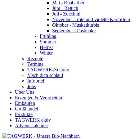
Mai - Rhabarber
Juni - Rettich
Juli - Zucchini
November - rote und violette Kartoffeln
Oktober - Muskatkürbis
September - Pastinake
Frühling
Sommer
Herbst
Winter
Rezepte
Termine
TAGWERK-Zeitung
Mach dich schlau!
Infobrief
Jobs
Über Uns
Erzeugen & Verarbeiten
Einkaufen
Großhandel
Produkte
TAGWERK aktiv
Adventskalender