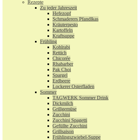
Rezepte
Zu jeder Jahreszeit
Hefezopf
Schmaderers Pfandlkas
Kräuterpesto
Kartoffeln
Kraftsuppe
Frühling
Kohlrabi
Rettich
Chicorée
Rhabarber
Pak Choi
Spargel
Erdbeere
Lockerer Osterfladen
Sommer
TAGWERK Sommer Drink
Dickmilch
Grillgemüse
Zucchini
Zucchini Spagetti
Gefüllte Zucchini
Grillsaison
Frühlingszwiebel-Suppe