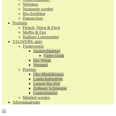
Webshop
Neukunde werden
Bio-Zertifikat
Datenschutz
Produkte
Fleisch, Wurst & Fisch
MoPro & Eier
Haltbare Lebensmittel
TAGWERK aktiv
Förderverein
Ansprechpartner
Vielen Dank
Der Verein
Vorstand
Projekte
Öko-Modellregion
Landschaftspflege
Lernort Bio-Hof
Zeltlager Schönegge
Gentechnikfrei
Mitglied werden
Adventskalender