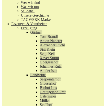
Wer wir sind
Was wir tun
Sei dabei
Unsere Geschichte
TAGWERK Marke
Erzeugen & Verarbeiten
Erzeugung
Gärtner
Toni Brandl
Anton Naderer
Alexander Fuchs
Sigi Klein
Sepp Keil
Xaver Sturm
Obergrashof
Johannes Rutz
An der Isen
Landwirte
Seepointerhof
Grosserhof
Biohof Lex
Geflügelhof Graf
Ostermeier
Müller
Seidlhof