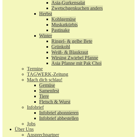
Asia-Gurkensalat
Zwetschgenkuchen anders
Herbst
Kohlgemüse
Muskatkürbis
Pastinake
Winter
Ringel- & gelbe Bete
Grünkohl
Weiß- & Blaukraut
Wirsing Zwiebel Pfanne
Asia Pfanne mit Pak Choi
Termine
TAGWERK-Zeitung
Mach dich schlau!
Gemüse
Samenfest
Tiere
Fleisch & Wurst
Infobrief
Infobrief abonnieren
Infobrief abbestellen
Jobs
Über Uns
Ansprechpartner