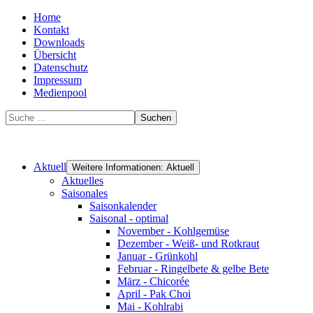
Home
Kontakt
Downloads
Übersicht
Datenschutz
Impressum
Medienpool
Suchen
Aktuell
Weitere Informationen: Aktuell
Aktuelles
Saisonales
Saisonkalender
Saisonal - optimal
November - Kohlgemüse
Dezember - Weiß- und Rotkraut
Januar - Grünkohl
Februar - Ringelbete & gelbe Bete
März - Chicorée
April - Pak Choi
Mai - Kohlrabi