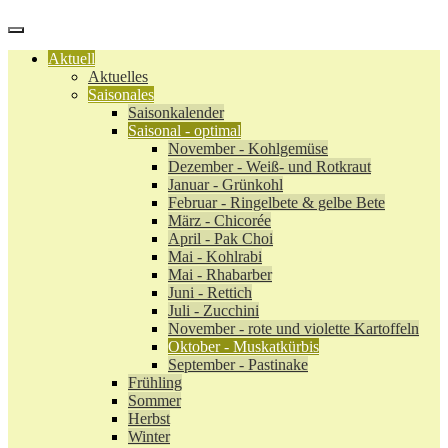
Aktuell
Aktuelles
Saisonales
Saisonkalender
Saisonal - optimal
November - Kohlgemüse
Dezember - Weiß- und Rotkraut
Januar - Grünkohl
Februar - Ringelbete & gelbe Bete
März - Chicorée
April - Pak Choi
Mai - Kohlrabi
Mai - Rhabarber
Juni - Rettich
Juli - Zucchini
November - rote und violette Kartoffeln
Oktober - Muskatkürbis
September - Pastinake
Frühling
Sommer
Herbst
Winter