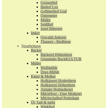
Grosserhof
Biohof Lex
Geflügelhof Graf
Ostermeier
Müller
Seidlhof
Josef Biberger
Imker
Oswalds Imkerei
Thanner - BioBiene
Verarbeitung
Bäcker
Bäckerei Höhenberg
Glonntaler BackKULTUR
Müller
Wolfmühle
Drax-Mühle
Käser & Molker
Hofkäserei Hodersberg
Hofkäserei Höhenberg
Alztaler Hofmolkerei
MilchHerz - Eine Molkerei
Milchschafhof Perlesham
Öl, Saft & mehr
Winklhof