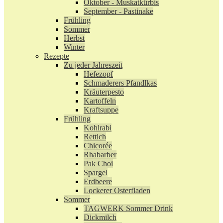
Oktober - Muskatkürbis
September - Pastinake
Frühling
Sommer
Herbst
Winter
Rezepte
Zu jeder Jahreszeit
Hefezopf
Schmaderers Pfandlkas
Kräuterpesto
Kartoffeln
Kraftsuppe
Frühling
Kohlrabi
Rettich
Chicorée
Rhabarber
Pak Choi
Spargel
Erdbeere
Lockerer Osterfladen
Sommer
TAGWERK Sommer Drink
Dickmilch