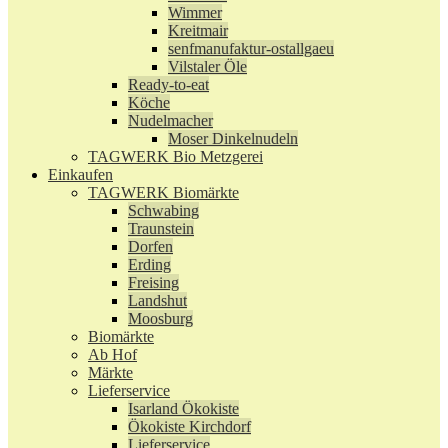
Wimmer
Kreitmair
senfmanufaktur-ostallgaeu
Vilstaler Öle
Ready-to-eat
Köche
Nudelmacher
Moser Dinkelnudeln
TAGWERK Bio Metzgerei
Einkaufen
TAGWERK Biomärkte
Schwabing
Traunstein
Dorfen
Erding
Freising
Landshut
Moosburg
Biomärkte
Ab Hof
Märkte
Lieferservice
Isarland Ökokiste
Ökokiste Kirchdorf
Lieferservice