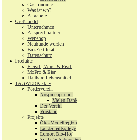
Gastronomie
Was ist wo?
Angebote
Großhandel
Unternehmen
Ansprechpartner
Webshop
Neukunde werden
Bio-Zertifikat
Datenschutz
Produkte
Fleisch, Wurst & Fisch
MoPro & Eier
Haltbare Lebensmittel
TAGWERK aktiv
Förderverein
Ansprechpartner
Vielen Dank
Der Verein
Vorstand
Projekte
Öko-Modellregion
Landschaftspflege
Lernort Bio-Hof
Zeltlager Schönegge