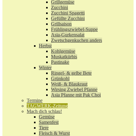
Grillgemüse
Zucchini
Zucchini Spagetti
Gefüllte Zucchini
Grillsaison
Frühlingszwiebel-Suppe
Asia-Gurkensalat
Zwetschgenkuchen anders
Herbst
Kohlgemüse
Muskatkürbis
Pastinake
Winter
Ringel- & gelbe Bete
Grünkohl
Weiß- & Blaukraut
Wirsing Zwiebel Pfanne
Asia Pfanne mit Pak Choi
Termine
TAGWERK-Zeitung
Mach dich schlau!
Gemüse
Samenfest
Tiere
Fleisch & Wurst