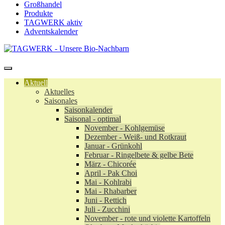
Großhandel
Produkte
TAGWERK aktiv
Adventskalender
Aktuell
Aktuelles
Saisonales
Saisonkalender
Saisonal - optimal
November - Kohlgemüse
Dezember - Weiß- und Rotkraut
Januar - Grünkohl
Februar - Ringelbete & gelbe Bete
März - Chicorée
April - Pak Choi
Mai - Kohlrabi
Mai - Rhabarber
Juni - Rettich
Juli - Zucchini
November - rote und violette Kartoffeln