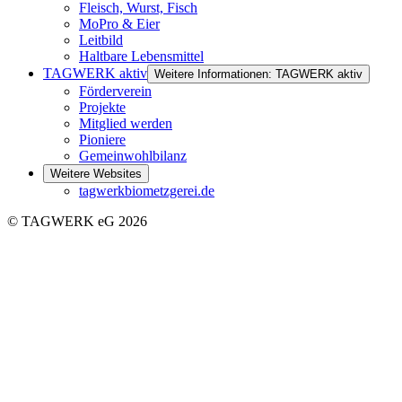
Fleisch, Wurst, Fisch
MoPro & Eier
Leitbild
Haltbare Lebensmittel
TAGWERK aktiv
Weitere Informationen: TAGWERK aktiv
Förderverein
Projekte
Mitglied werden
Pioniere
Gemeinwohlbilanz
Weitere Websites
tagwerkbiometzgerei.de
© TAGWERK eG 2026