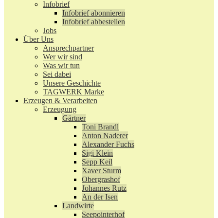
Infobrief
Infobrief abonnieren
Infobrief abbestellen
Jobs
Über Uns
Ansprechpartner
Wer wir sind
Was wir tun
Sei dabei
Unsere Geschichte
TAGWERK Marke
Erzeugen & Verarbeiten
Erzeugung
Gärtner
Toni Brandl
Anton Naderer
Alexander Fuchs
Sigi Klein
Sepp Keil
Xaver Sturm
Obergrashof
Johannes Rutz
An der Isen
Landwirte
Seepointerhof