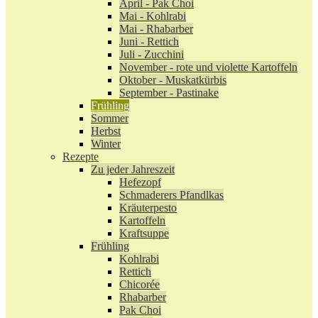
April - Pak Choi
Mai - Kohlrabi
Mai - Rhabarber
Juni - Rettich
Juli - Zucchini
November - rote und violette Kartoffeln
Oktober - Muskatkürbis
September - Pastinake
Frühling
Sommer
Herbst
Winter
Rezepte
Zu jeder Jahreszeit
Hefezopf
Schmaderers Pfandlkas
Kräuterpesto
Kartoffeln
Kraftsuppe
Frühling
Kohlrabi
Rettich
Chicorée
Rhabarber
Pak Choi