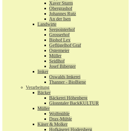
Xaver Sturm
Obergrashof
Johannes Rutz
An der Isen
Landwirte
Seepointerhof
Grosserhof
Biohof Lex
Geflügelhof Graf
Ostermeier
Müller
Seidlhof
Josef Biberger
Imker
Oswalds Imkerei
Thanner - BioBiene
Verarbeitung
Bäcker
Bäckerei Höhenberg
Glonntaler BackKULTUR
Müller
Wolfmühle
Drax-Mühle
Käser & Molker
Hofkäserei Hodersberg