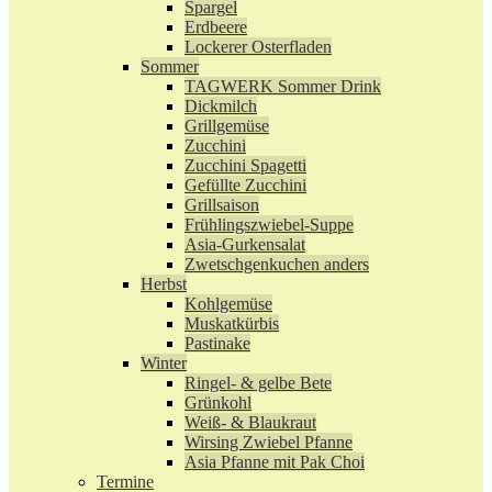
Spargel
Erdbeere
Lockerer Osterfladen
Sommer
TAGWERK Sommer Drink
Dickmilch
Grillgemüse
Zucchini
Zucchini Spagetti
Gefüllte Zucchini
Grillsaison
Frühlingszwiebel-Suppe
Asia-Gurkensalat
Zwetschgenkuchen anders
Herbst
Kohlgemüse
Muskatkürbis
Pastinake
Winter
Ringel- & gelbe Bete
Grünkohl
Weiß- & Blaukraut
Wirsing Zwiebel Pfanne
Asia Pfanne mit Pak Choi
Termine