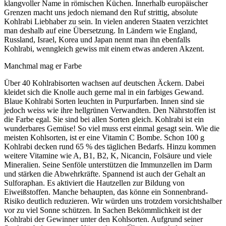
klangvoller Name in römischen Küchen. Innerhalb europäischer
Grenzen macht uns jedoch niemand den Ruf strittig, absolute
Kohlrabi Liebhaber zu sein. In vielen anderen Staaten verzichtet
man deshalb auf eine Übersetzung. In Ländern wie England,
Russland, Israel, Korea und Japan nennt man ihn ebenfalls
Kohlrabi, wenngleich gewiss mit einem etwas anderen Akzent.
Manchmal mag er Farbe
Über 40 Kohlrabisorten wachsen auf deutschen Äckern. Dabei
kleidet sich die Knolle auch gerne mal in ein farbiges Gewand.
Blaue Kohlrabi Sorten leuchten in Purpurfarben. Innen sind sie
jedoch weiss wie ihre hellgrünen Verwandten. Den Nährstoffen ist
die Farbe egal. Sie sind bei allen Sorten gleich. Kohlrabi ist ein
wunderbares Gemüse! So viel muss erst einmal gesagt sein. Wie die
meisten Kohlsorten, ist er eine Vitamin C Bombe. Schon 100 g
Kohlrabi decken rund 65 % des täglichen Bedarfs. Hinzu kommen
weitere Vitamine wie A, B1, B2, K, Nicancin, Folsäure und viele
Mineralien. Seine Senföle unterstützen die Immunzellen im Darm
und stärken die Abwehrkräfte. Spannend ist auch der Gehalt an
Sulforaphan. Es aktiviert die Hautzellen zur Bildung von
Eiweißstoffen. Manche behaupten, das könne ein Sonnenbrand-
Risiko deutlich reduzieren. Wir würden uns trotzdem vorsichtshalber
vor zu viel Sonne schützen. In Sachen Bekömmlichkeit ist der
Kohlrabi der Gewinner unter den Kohlsorten. Aufgrund seiner