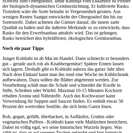
Schweiz zum Obergrashof. Ilmar Randuja vom Ekkarthof ist Pionier
der biologisch-dynamischen Gemüsezüchtung. Er kultivierte Rasko.
Trotzdem wäre die Sorte beinahe in Vergessenheit geraten. Aus
wenigen Resten Saatgut entwickelte der Obergrashof ihn bis zur
Sortenreife. Dabei achteten die Gärtner darauf, die innere zarte
Qualität zu halten und die äußeren Merkmale so zu entwickeln, dass
Rasko für den Erwerbsanbau attraktiv wird. Das ist gelungen.
Rasko bereichert den hybridfreien, ökologischen Gemüseanbau.
Noch ein paar Tipps
Junger Kohlrabi ist ab Mai im Handel. Dann schmeckt er besonders
gut – gerade auch roh als Knabbergemüse! Spätere Ernten lassen
sich lagern. Deshalb gibt es Kohlrabi nahezu das ganze Jahr über.
Nach dem Einkauf kann man ihn rund eine Woche im Kühlschrank
aufbewahren. Dazu sollten die Blätter abgetrennt werden. Zur
Verarbeitung schält man die Schale und schneidet die Knolle in
Stifte, Scheiben oder Würfel. Maximal 10-15 Minuten Kochzeit
erhalten Aroma und Nährstoffe. Auch das Kochwasser kann
Verwendung für Suppen und Saucen finden. Es enthält etwas 50
Prozent der wertvollen Senföle, die sich beim Garen lösen.
Roh, gegart, gefüllt, überbacken, in Aufläufen, Gratins oder
vegetarischen Puffern - Kohlrabi kann viele Mahlzeiten bereichern.
Dabei ist völlig egal, wo seine historischen Wurzeln liegen. Was
zählt ist, dass er auf unseren Tischen gelandet und hier heimisch