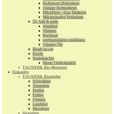
Hofkäserei Höhenberg
Alztaler Hofmolkerei
MilchHerz - Eine Molkerei
Milchschafhof Perlesham
Öl, Saft & mehr
Winklhof
Wimmer
Kreitmair
senfmanufaktur-ostallgaeu
Vilstaler Öle
Ready-to-eat
Köche
Nudelmacher
Moser Dinkelnudeln
TAGWERK Bio Metzgerei
Einkaufen
TAGWERK Biomärkte
Schwabing
Traunstein
Dorfen
Erding
Freising
Landshut
Moosburg
Biomärkte