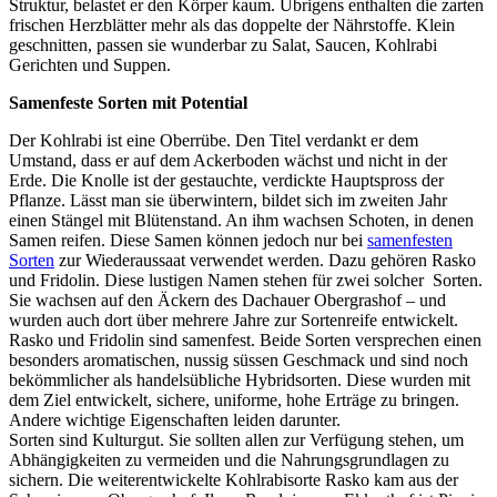
Struktur, belastet er den Körper kaum. Übrigens enthalten die zarten
frischen Herzblätter mehr als das doppelte der Nährstoffe. Klein
geschnitten, passen sie wunderbar zu Salat, Saucen, Kohlrabi
Gerichten und Suppen.
Samenfeste Sorten mit Potential
Der Kohlrabi ist eine Oberrübe. Den Titel verdankt er dem
Umstand, dass er auf dem Ackerboden wächst und nicht in der
Erde. Die Knolle ist der gestauchte, verdickte Hauptspross der
Pflanze. Lässt man sie überwintern, bildet sich im zweiten Jahr
einen Stängel mit Blütenstand. An ihm wachsen Schoten, in denen
Samen reifen. Diese Samen können jedoch nur bei
samenfesten
Sorten
zur Wiederaussaat verwendet werden. Dazu gehören Rasko
und Fridolin. Diese lustigen Namen stehen für zwei solcher Sorten.
Sie wachsen auf den Äckern des Dachauer Obergrashof – und
wurden auch dort über mehrere Jahre zur Sortenreife entwickelt.
Rasko und Fridolin sind samenfest. Beide Sorten versprechen einen
besonders aromatischen, nussig süssen Geschmack und sind noch
bekömmlicher als handelsübliche Hybridsorten. Diese wurden mit
dem Ziel entwickelt, sichere, uniforme, hohe Erträge zu bringen.
Andere wichtige Eigenschaften leiden darunter.
Sorten sind Kulturgut. Sie sollten allen zur Verfügung stehen, um
Abhängigkeiten zu vermeiden und die Nahrungsgrundlagen zu
sichern. Die weiterentwickelte Kohlrabisorte Rasko kam aus der