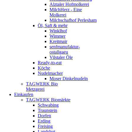
Alztaler Hofmolkerei
MilchHerz - Eine
Molkerei
Milchschafhof Perlesham
Öl, Saft & mehr
Winklhof
Wimmer
Kreitmair
senfmanufaktur-
ostallgaeu
Vilstaler Öle
Ready-to-eat
Köche
Nudelmacher
Moser Dinkelnudeln
TAGWERK Bio
Metzgerei
Einkaufen
TAGWERK Biomärkte
Schwabing
Traunstein
Dorfen
Erding
Freising
Landshut