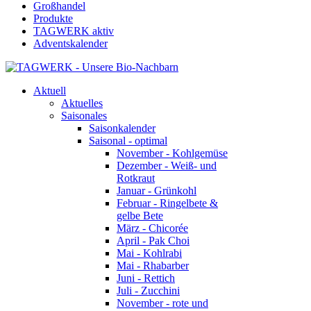
Großhandel
Produkte
TAGWERK aktiv
Adventskalender
Aktuell
Aktuelles
Saisonales
Saisonkalender
Saisonal - optimal
November - Kohlgemüse
Dezember - Weiß- und
Rotkraut
Januar - Grünkohl
Februar - Ringelbete &
gelbe Bete
März - Chicorée
April - Pak Choi
Mai - Kohlrabi
Mai - Rhabarber
Juni - Rettich
Juli - Zucchini
November - rote und