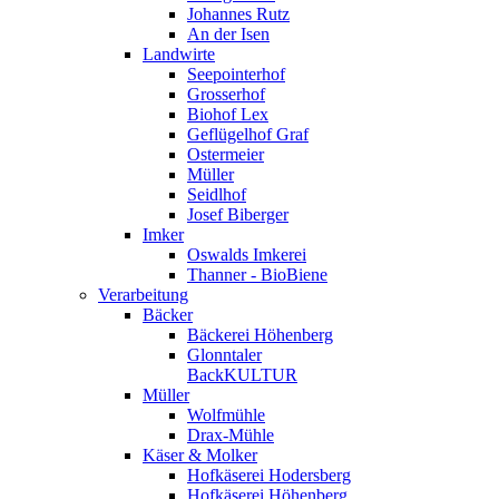
Johannes Rutz
An der Isen
Landwirte
Seepointerhof
Grosserhof
Biohof Lex
Geflügelhof Graf
Ostermeier
Müller
Seidlhof
Josef Biberger
Imker
Oswalds Imkerei
Thanner - BioBiene
Verarbeitung
Bäcker
Bäckerei Höhenberg
Glonntaler
BackKULTUR
Müller
Wolfmühle
Drax-Mühle
Käser & Molker
Hofkäserei Hodersberg
Hofkäserei Höhenberg