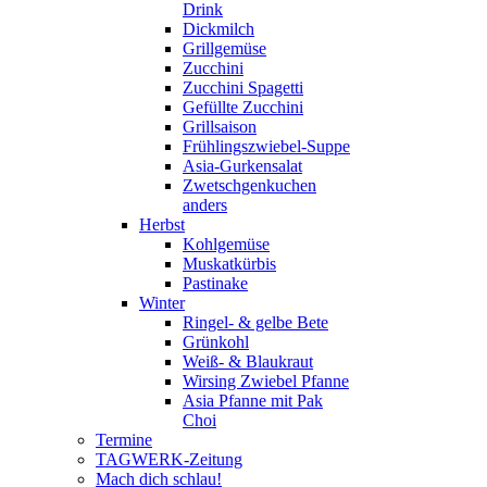
Drink
Dickmilch
Grillgemüse
Zucchini
Zucchini Spagetti
Gefüllte Zucchini
Grillsaison
Frühlingszwiebel-Suppe
Asia-Gurkensalat
Zwetschgenkuchen
anders
Herbst
Kohlgemüse
Muskatkürbis
Pastinake
Winter
Ringel- & gelbe Bete
Grünkohl
Weiß- & Blaukraut
Wirsing Zwiebel Pfanne
Asia Pfanne mit Pak
Choi
Termine
TAGWERK-Zeitung
Mach dich schlau!