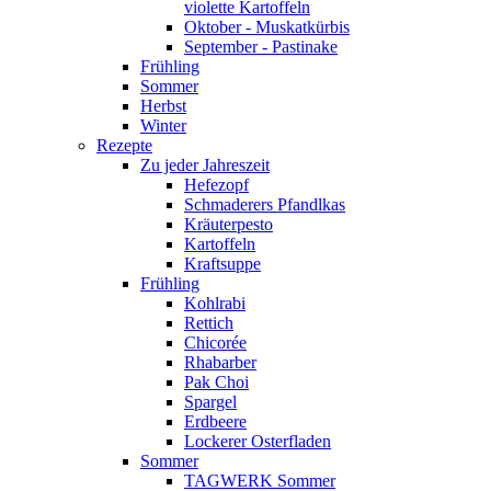
violette Kartoffeln
Oktober - Muskatkürbis
September - Pastinake
Frühling
Sommer
Herbst
Winter
Rezepte
Zu jeder Jahreszeit
Hefezopf
Schmaderers Pfandlkas
Kräuterpesto
Kartoffeln
Kraftsuppe
Frühling
Kohlrabi
Rettich
Chicorée
Rhabarber
Pak Choi
Spargel
Erdbeere
Lockerer Osterfladen
Sommer
TAGWERK Sommer