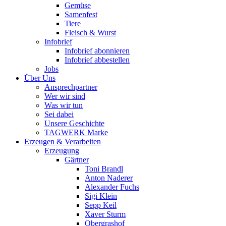
Gemüse
Samenfest
Tiere
Fleisch & Wurst
Infobrief
Infobrief abonnieren
Infobrief abbestellen
Jobs
Über Uns
Ansprechpartner
Wer wir sind
Was wir tun
Sei dabei
Unsere Geschichte
TAGWERK Marke
Erzeugen & Verarbeiten
Erzeugung
Gärtner
Toni Brandl
Anton Naderer
Alexander Fuchs
Sigi Klein
Sepp Keil
Xaver Sturm
Obergrashof