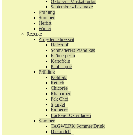
Oktober - Muskatkürbis
September - Pastinake
Frühling
Sommer
Herbst
Winter
Rezepte
Zu jeder Jahreszeit
Hefezopf
Schmaderers Pfandlkas
Kräuterpesto
Kartoffeln
Kraftsuppe
Frühling
Kohlrabi
Rettich
Chicorée
Rhabarber
Pak Choi
Spargel
Erdbeere
Lockerer Osterfladen
Sommer
TAGWERK Sommer Drink
Dickmilch