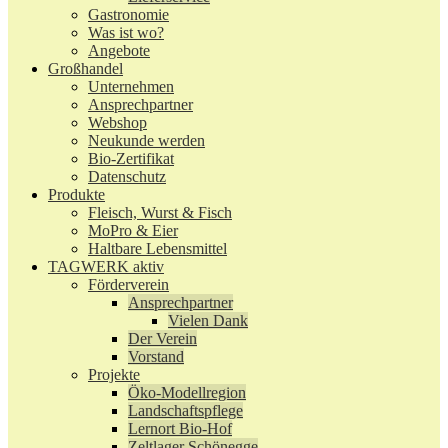
Gastronomie
Was ist wo?
Angebote
Großhandel
Unternehmen
Ansprechpartner
Webshop
Neukunde werden
Bio-Zertifikat
Datenschutz
Produkte
Fleisch, Wurst & Fisch
MoPro & Eier
Haltbare Lebensmittel
TAGWERK aktiv
Förderverein
Ansprechpartner
Vielen Dank
Der Verein
Vorstand
Projekte
Öko-Modellregion
Landschaftspflege
Lernort Bio-Hof
Zeltlager Schönegge