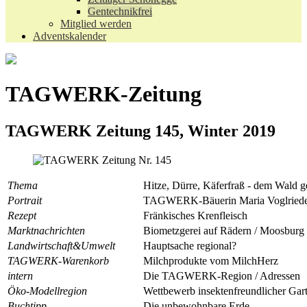
Gentechnikfrei
Mitglied werden
Adventskalender
TAGWERK-Zeitung
TAGWERK Zeitung 145, Winter 2019
Thema
Hitze, Dürre, Käferfraß - dem Wald g
Portrait
TAGWERK-Bäuerin Maria Voglriede
Rezept
Fränkisches Krenfleisch
Marktnachrichten
Biometzgerei auf Rädern / Moosburg
Landwirtschaft&Umwelt
Hauptsache regional?
TAGWERK-Warenkorb
Milchprodukte vom MilchHerz
intern
Die TAGWERK-Region / Adressen
Öko-Modellregion
Wettbewerb insektenfreundlicher Gar
Buchtipp
Die unbewohnbare Erde