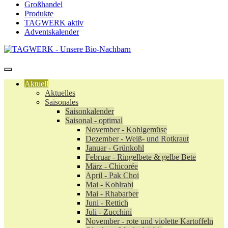
Großhandel
Produkte
TAGWERK aktiv
Adventskalender
Aktuell
Aktuelles
Saisonales
Saisonkalender
Saisonal - optimal
November - Kohlgemüse
Dezember - Weiß- und Rotkraut
Januar - Grünkohl
Februar - Ringelbete & gelbe Bete
März - Chicorée
April - Pak Choi
Mai - Kohlrabi
Mai - Rhabarber
Juni - Rettich
Juli - Zucchini
November - rote und violette Kartoffeln