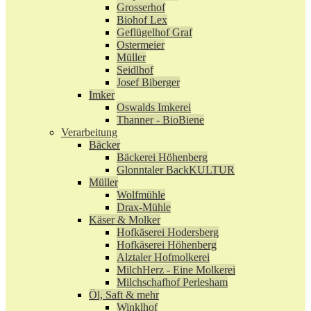
Grosserhof
Biohof Lex
Geflügelhof Graf
Ostermeier
Müller
Seidlhof
Josef Biberger
Imker
Oswalds Imkerei
Thanner - BioBiene
Verarbeitung
Bäcker
Bäckerei Höhenberg
Glonntaler BackKULTUR
Müller
Wolfmühle
Drax-Mühle
Käser & Molker
Hofkäserei Hodersberg
Hofkäserei Höhenberg
Alztaler Hofmolkerei
MilchHerz - Eine Molkerei
Milchschafhof Perlesham
Öl, Saft & mehr
Winklhof