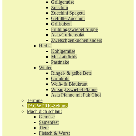
Grillgemüse
Zucchini
Zucchini Spagetti
Gefüllte Zucchini
Grillsaison
Frühlingszwiebel-Suppe
Asia-Gurkensalat
Zwetschgenkuchen anders
Herbst
Kohlgemüse
Muskatkürbis
Pastinake
Winter
Ringel- & gelbe Bete
Grünkohl
Weiß- & Blaukraut
Wirsing Zwiebel Pfanne
Asia Pfanne mit Pak Choi
Termine
TAGWERK-Zeitung
Mach dich schlau!
Gemüse
Samenfest
Tiere
Fleisch & Wurst