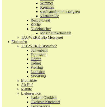
Wimmer
Kreitmair
senfmanufaktur-ostallgaeu
Vilstaler Öle
Ready-to-eat
Köche
Nudelmacher
Moser Dinkelnudeln
TAGWERK Bio Metzgerei
Einkaufen
TAGWERK Biomärkte
Schwabing
Traunstein
Dorfen
Erding
Freising
Landshut
Moosburg
Biomärkte
Ab Hof
Märkte
Lieferservice
Isarland Ökokiste
Ökokiste Kirchdorf
Lieferservice