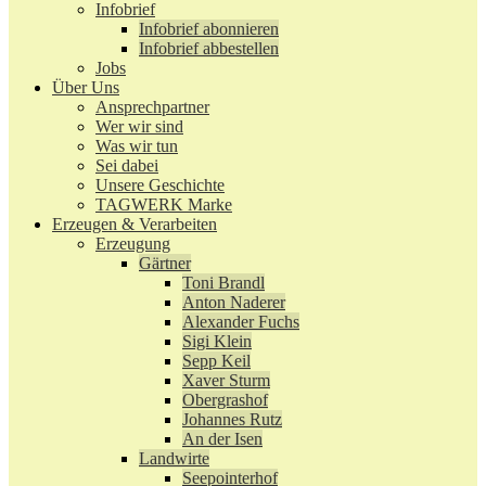
Infobrief
Infobrief abonnieren
Infobrief abbestellen
Jobs
Über Uns
Ansprechpartner
Wer wir sind
Was wir tun
Sei dabei
Unsere Geschichte
TAGWERK Marke
Erzeugen & Verarbeiten
Erzeugung
Gärtner
Toni Brandl
Anton Naderer
Alexander Fuchs
Sigi Klein
Sepp Keil
Xaver Sturm
Obergrashof
Johannes Rutz
An der Isen
Landwirte
Seepointerhof