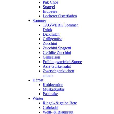
Pak Choi
Spargel
Erdbeere
Lockerer Osterfladen
Sommer
TAGWERK Sommer
Drink
Dickmilch
Grillgemüse
Zucchini
Zucchini Spagetti
Gefüllte Zucchini
Grillsaison
Frühlingszwiebel-Suppe
Asia-Gurkensalat
Zwetschgenkuchen
anders
Herbst
Kohlgemüse
Muskatkürbis
Pastinake
Winter
Ringel- & gelbe Bete
Grünkohl
Weiß- & Blaukraut