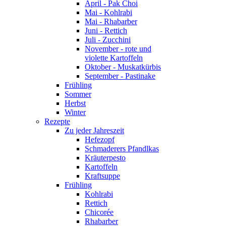
April - Pak Choi
Mai - Kohlrabi
Mai - Rhabarber
Juni - Rettich
Juli - Zucchini
November - rote und
violette Kartoffeln
Oktober - Muskatkürbis
September - Pastinake
Frühling
Sommer
Herbst
Winter
Rezepte
Zu jeder Jahreszeit
Hefezopf
Schmaderers Pfandlkas
Kräuterpesto
Kartoffeln
Kraftsuppe
Frühling
Kohlrabi
Rettich
Chicorée
Rhabarber