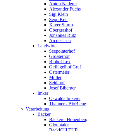
Anton Naderer
Alexander Fuchs
Sigi Klein
Sepp Keil
Xaver Sturm
Obergrashof
Johannes Rutz
An der Isen
Landwirte
Seepointerhof
Grosserhof
Biohof Lex
Geflügelhof Graf
Ostermeier
Müller
Seidlhof
Josef Biberger
Imker
Oswalds Imkerei
Thanner - BioBiene
Verarbeitung
Bäcker
Bäckerei Höhenberg
Glonntaler
BackKULTUR