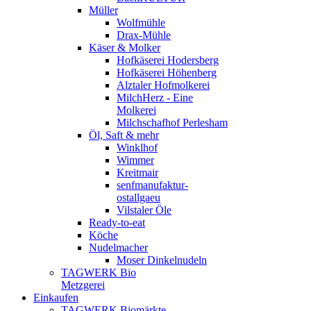
Müller
Wolfmühle
Drax-Mühle
Käser & Molker
Hofkäserei Hodersberg
Hofkäserei Höhenberg
Alztaler Hofmolkerei
MilchHerz - Eine
Molkerei
Milchschafhof Perlesham
Öl, Saft & mehr
Winklhof
Wimmer
Kreitmair
senfmanufaktur-
ostallgaeu
Vilstaler Öle
Ready-to-eat
Köche
Nudelmacher
Moser Dinkelnudeln
TAGWERK Bio
Metzgerei
Einkaufen
TAGWERK Biomärkte