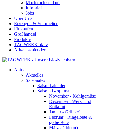
Mach dich schlau!
Infobrief
Jobs
Über Uns
Erzeugen & Verarbeiten
Einkaufen
Großhandel
Produkte
TAGWERK aktiv
Adventskalender
Aktuell
Aktuelles
Saisonales
Saisonkalender
Saisonal - optimal
November - Kohlgemüse
Dezember - Weiß- und
Rotkraut
Januar - Grünkohl
Februar - Ringelbete &
gelbe Bete
März - Chicorée